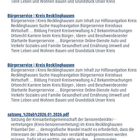
Tiere Leben und Wohnen Bauen und Grundstück Unser Kreis
Bürgerservice | Kreis Recklinghausen
Bürgerservice | Kreis Recklinghausen zum Inhalt zur Hilfsnavigation Kreis
Recklinghausen Suche Hauptnavigation Bürgerservice Kreishaus
Wirtschaft ... Bildung Freizeit Kreisverwaltung A-Z Bekanntmachungen
Ortsrecht Karriere beim Kreis Bürger-, Ideen- und Beschwerdecenter
Startseite Buergerservice ... Bürgerservice Online-Dienste Auto und
Verkehr Soziales und Familie Gesundheit und Ernährung Umwelt und
Tiere Leben und Wohnen Bauen und Grundstück Unser Kreis
Bürgerservice | Kreis Recklinghausen
Bürgerservice | Kreis Recklinghausen zum Inhalt zur Hilfsnavigation Kreis
Recklinghausen Suche Hauptnavigation Bürgerservice Kreishaus
Wirtschaft ... Bildung Freizeit Kreisverwaltung A-Z Bekanntmachungen
Ortsrecht Karriere beim Kreis Bürger-, Ideen- und Beschwerdecenter
Startseite Buergerservice ... Bürgerservice Online-Dienste Auto und
Verkehr Soziales und Familie Gesundheit und Ernährung Umwelt und
Tiere Leben und Wohnen Bauen und Grundstück Unser Kreis
satzung_%20ab%2026.01.2026.pdf
Satzung der Kreisarbeitsgemeinschaft der Seniorenbeiräte/ -
vertretungen (Kreis-Seniorenvertretung) im Kreis Recklinghausen
Präambel Der ... demografische Wandel macht es erforderlich, dass die
Interessen der älteren Menschen verstärkt wahrgenommen werden
müssen. Dafür ist es wichtig, sie aktiv an den ... kommunalen