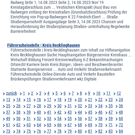
Radweg Seite 1, 14.08.2023 Seite 2, 14.08.2023 Nov`19
Kreistagsbeschluss zum ... Vestischen Klimapakt (Aus) Bau von
Radwegen entlang der Kreisstraßen (Grundsatzbeschluss) Prüfung der
Einrichtung von Pop-up-Radwegen K 22 Friedrich-Ebert ... -Straße
Straßenquerschnitt Ausgangslage Seite 3, 14.08.2023 Chancen und
Herausforderung der Straßenplanung Straßen- unterhaltung Regelwerke
Barrierefreiheit
Führerscheinstelle | Kreis Recklinghausen
Führerscheinstelle | Kreis Recklinghausen zum Inhalt zur Hilfsnavigation
Kreis Recklinghausen Suche Hauptnavigation Bürgerservice Kreishaus ...
Wirtschaft Bildung Freizeit Kreisverwaltung A-Z Bekanntmachungen
Ortsrecht Karriere beim Kreis Bürger-, Ideen- und Beschwerdecenter
Startseite Buergerservice ... Auto und Verkehr Straßenverkehrsamt
Führerscheinstelle Online-Dienste Auto und Verkehr Baustellen
Brückenprüfungen Straßenverkehrsamt wkz Digitale
zurück
1
2
3
4
5
6
7
8
9
10
11
12
13
14
15
16
17
18
19
20
21
22
23
24
25
26
27
28
29
30
31
32
33
34
35
36
37
38
39
40
41
42
43
44
45
46
47
48
49
50
51
52
53
54
55
56
57
58
59
60
61
62
63
64
65
66
67
68
69
70
71
72
73
74
75
76
77
78
79
80
81
82
83
84