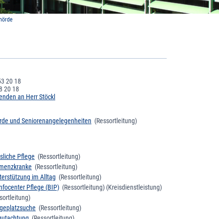
hörde
53 20 18
8 20 18
enden an Herr Stöckl
rde und Seniorenangelegenheiten
(Ressortleitung)
sliche Pflege
(Ressortleitung)
emenzkranke
(Ressortleitung)
erstützung im Alltag
(Ressortleitung)
nfocenter Pflege (BIP)
(Ressortleitung)
(Kreisdienstleistung)
ortleitung)
legeplatzsuche
(Ressortleitung)
gutachtung
(Ressortleitung)