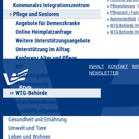
Kommunales Integrationszentrum
Pflegeplanung
(R
Pflegezeit / Fam
Pflege und Senioren
Rahmenleitbild
(
Angebote für Demenzkranke
WTG-Behörde (H
Online Heimplatzanfrage
WTG-Behörde (He
Weitere Unterstützungsangebote
Unterstützung im Alltag
Konferenz Alter und Pflege
BIP
INHALT
KONTAKT
IM
NEWSLETTER
Betreuungsbehörde
Pflegeplanung
WTG-Behörde
Schwerbehinderung
Sozialhilfe allgemein
Gesundheit und Ernährung
Umwelt und Tiere
Leben und Wohnen