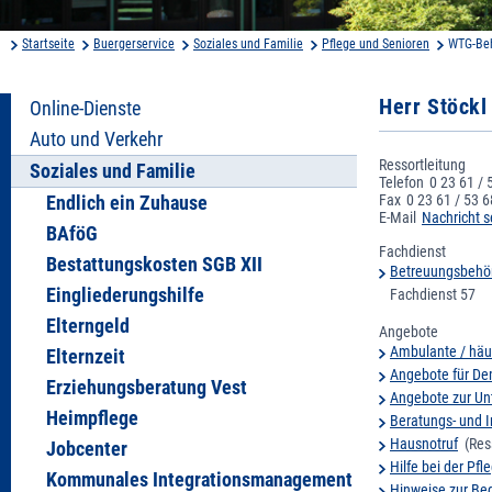
Startseite
Buergerservice
Soziales und Familie
Pflege und Senioren
WTG-Be
Herr Stöckl
Online-Dienste
Auto und Verkehr
Ressortleitung
Soziales und Familie
Telefon
0 23 61 / 
Fax
0 23 61 / 53 6
Endlich ein Zuhause
E-Mail
Nachricht s
BAföG
Fachdienst
Bestattungskosten SGB XII
Betreuungsbehö
Eingliederungshilfe
Fachdienst 57
Elterngeld
Angebote
Ambulante / häu
Elternzeit
Angebote für D
Erziehungsberatung Vest
Angebote zur Unt
Heimpflege
Beratungs- und I
Hausnotruf
(Ress
Jobcenter
Hilfe bei der Pf
Kommunales Integrationsmanagement
Hinweise zur Be