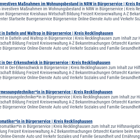
investiven Maßnahmen im Wohnungsbestand in NRW in Bürgerservice | Kreis R
 investiven Maßnahmen im Wohnungsbestand in NRW in Bürgerservice | Kreis Reck
on Bürgerservice Kreishaus Wirtschaft Bildung Freizeit Kreisverwaltung A-Z Bekan
ter Startseite Buergerservice Bürgerservice Online-Dienste Auto und Verkehr S
in Datteln und Waltrop in Bürgerservice | Kreis Recklinghausen
t in Datteln und Waltrop in Bürgerservice | Kreis Recklinghausen zum Inhalt zur 
tschaft Bildung Freizeit Kreisverwaltung A-Z Bekanntmachungen Ortsrecht Karriere
e Bürgerservice Online-Dienste Auto und Verkehr Soziales und Familie Gesundhe
 in Oer-Erkenschwick in Bürgerservice | Kreis Recklinghausen
t in Oer-Erkenschwick in Bürgerservice | Kreis Recklinghausen zum Inhalt zur Hil
tschaft Bildung Freizeit Kreisverwaltung A-Z Bekanntmachungen Ortsrecht Karriere
e Bürgerservice Online-Dienste Auto und Verkehr Soziales und Familie Gesundh
rmessungstechniker*in in Bürgerservice | Kreis Recklinghausen
ermessungstechniker*in in Bürgerservice | Kreis Recklinghausen zum Inhalt zur H
tschaft Bildung Freizeit Kreisverwaltung A-Z Bekanntmachungen Ortsrecht Karriere
e Bürgerservice Online-Dienste Auto und Verkehr Soziales und Familie Gesundh
matiker*in in Bürgerservice | Kreis Recklinghausen
eomatiker*in in Bürgerservice | Kreis Recklinghausen zum Inhalt zur Hilfsnavigat
ldung Freizeit Kreisverwaltung A-Z Bekanntmachungen Ortsrecht Karriere beim Krei
 Online-Dienste Auto und Verkehr Soziales und Familie Gesundheit und Ernähr