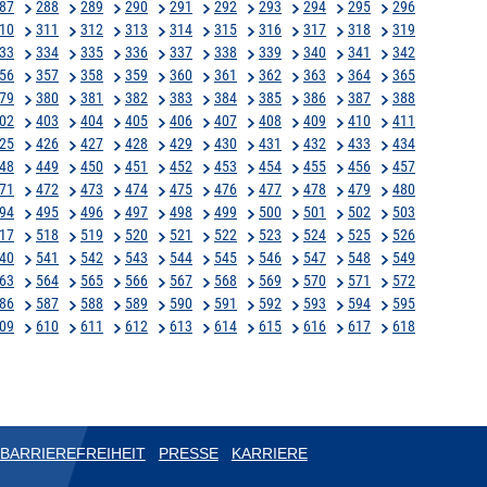
87
288
289
290
291
292
293
294
295
296
10
311
312
313
314
315
316
317
318
319
33
334
335
336
337
338
339
340
341
342
56
357
358
359
360
361
362
363
364
365
79
380
381
382
383
384
385
386
387
388
02
403
404
405
406
407
408
409
410
411
25
426
427
428
429
430
431
432
433
434
48
449
450
451
452
453
454
455
456
457
71
472
473
474
475
476
477
478
479
480
94
495
496
497
498
499
500
501
502
503
17
518
519
520
521
522
523
524
525
526
40
541
542
543
544
545
546
547
548
549
63
564
565
566
567
568
569
570
571
572
86
587
588
589
590
591
592
593
594
595
09
610
611
612
613
614
615
616
617
618
BARRIEREFREIHEIT
PRESSE
KARRIERE