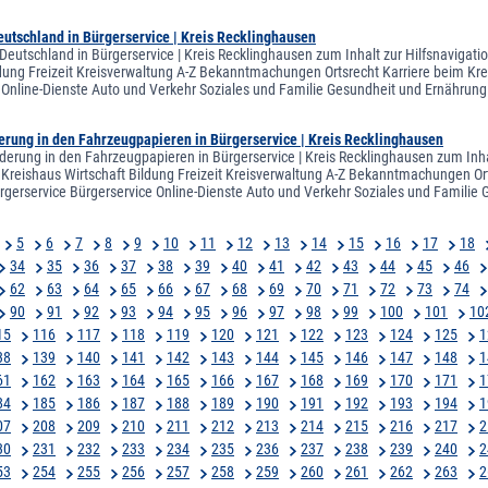
utschland in Bürgerservice | Kreis Recklinghausen
Deutschland in Bürgerservice | Kreis Recklinghausen zum Inhalt zur Hilfsnavigati
ldung Freizeit Kreisverwaltung A-Z Bekanntmachungen Ortsrecht Karriere beim Krei
 Online-Dienste Auto und Verkehr Soziales und Familie Gesundheit und Ernähr
erung in den Fahrzeugpapieren in Bürgerservice | Kreis Recklinghausen
derung in den Fahrzeugpapieren in Bürgerservice | Kreis Recklinghausen zum Inha
 Kreishaus Wirtschaft Bildung Freizeit Kreisverwaltung A-Z Bekanntmachungen Ort
ergerservice Bürgerservice Online-Dienste Auto und Verkehr Soziales und Famili
5
6
7
8
9
10
11
12
13
14
15
16
17
18
34
35
36
37
38
39
40
41
42
43
44
45
46
62
63
64
65
66
67
68
69
70
71
72
73
74
90
91
92
93
94
95
96
97
98
99
100
101
10
15
116
117
118
119
120
121
122
123
124
125
1
38
139
140
141
142
143
144
145
146
147
148
1
61
162
163
164
165
166
167
168
169
170
171
1
84
185
186
187
188
189
190
191
192
193
194
1
07
208
209
210
211
212
213
214
215
216
217
2
30
231
232
233
234
235
236
237
238
239
240
2
53
254
255
256
257
258
259
260
261
262
263
2