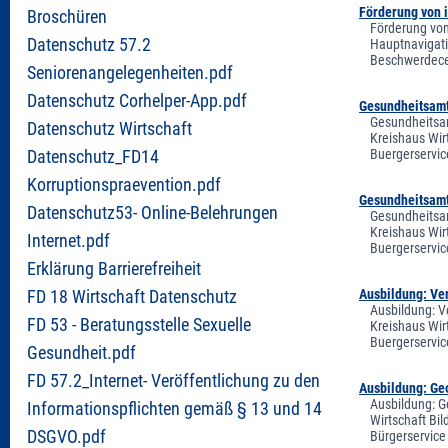
Förderung von 
Broschüren
Förderung von
Datenschutz 57.2
Hauptnavigati
Beschwerdecen
Seniorenangelegenheiten.pdf
Datenschutz Corhelper-App.pdf
Gesundheitsamt 
Gesundheitsam
Datenschutz Wirtschaft
Kreishaus Wir
Buergerservic
Datenschutz_FD14
Korruptionspraevention.pdf
Gesundheitsamt
Datenschutz53- Online-Belehrungen
Gesundheitsam
Kreishaus Wir
Internet.pdf
Buergerservic
Erklärung Barrierefreiheit
Ausbildung: Ve
FD 18 Wirtschaft Datenschutz
Ausbildung: V
FD 53 - Beratungsstelle Sexuelle
Kreishaus Wir
Buergerservic
Gesundheit.pdf
FD 57.2_Internet- Veröffentlichung zu den
Ausbildung: Geo
Ausbildung: G
Informationspflichten gemäß § 13 und 14
Wirtschaft Bi
DSGVO.pdf
Bürgerservice