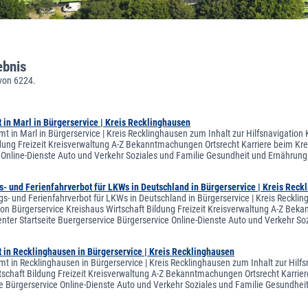
ebnis
von 6224.
in Marl in Bürgerservice | Kreis Recklinghausen
t in Marl in Bürgerservice | Kreis Recklinghausen zum Inhalt zur Hilfsnavigation
ldung Freizeit Kreisverwaltung A-Z Bekanntmachungen Ortsrecht Karriere beim Krei
 Online-Dienste Auto und Verkehr Soziales und Familie Gesundheit und Ernähr
s- und Ferienfahrverbot für LKWs in Deutschland in Bürgerservice | Kreis Reck
gs- und Ferienfahrverbot für LKWs in Deutschland in Bürgerservice | Kreis Reckli
on Bürgerservice Kreishaus Wirtschaft Bildung Freizeit Kreisverwaltung A-Z Bekan
ter Startseite Buergerservice Bürgerservice Online-Dienste Auto und Verkehr S
 in Recklinghausen in Bürgerservice | Kreis Recklinghausen
t in Recklinghausen in Bürgerservice | Kreis Recklinghausen zum Inhalt zur Hilf
tschaft Bildung Freizeit Kreisverwaltung A-Z Bekanntmachungen Ortsrecht Karriere
e Bürgerservice Online-Dienste Auto und Verkehr Soziales und Familie Gesundh