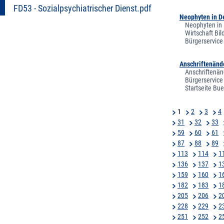
FD53 - Sozialpsychiatrischer Dienst.pdf
Neophyten in De
Neophyten in 
Wirtschaft Bi
Bürgerservice
Anschriftenänd
Anschriftenän
Bürgerservice
Startseite Bu
1
2
3
4
31
32
33
59
60
61
87
88
89
113
114
1
136
137
1
159
160
1
182
183
1
205
206
2
228
229
2
251
252
2