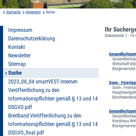
Startseite
Allgemein
Suche
Ihr Sucherg
Impressum
Dokumente 1 - 10 
Datenschutzerklärung
Kontakt
Gesundheitsamt 
Newsletter
Gesundheitsam
Sitemap
Wirtschaft Bi
Bürgerservice
Suche
2023_08_04 smartVEST Internet-
Sonn-, Feiertag
Sonn-, Feierta
Veröffentlichung zu den
Hauptnavigati
Beschwerdecen
Informationspflichten gemäß § 13 und 14
DSGVO.pdf
Gesundheitsamt
Breitband Veröffentlichung zu den
Gesundheitsam
Kreishaus Wir
Informationspflichten gemäß § 13 und 14
Buergerservic
DSGVO_final.pdf