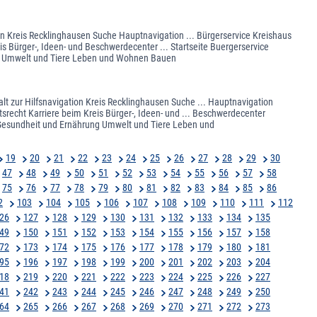
on Kreis Recklinghausen Suche Hauptnavigation ... Bürgerservice Kreishaus
s Bürger-, Ideen- und Beschwerdecenter ... Startseite Buergerservice
ung Umwelt und Tiere Leben und Wohnen Bauen
lt zur Hilfsnavigation Kreis Recklinghausen Suche ... Hauptnavigation
srecht Karriere beim Kreis Bürger-, Ideen- und ... Beschwerdecenter
e Gesundheit und Ernährung Umwelt und Tiere Leben und
19
20
21
22
23
24
25
26
27
28
29
30
47
48
49
50
51
52
53
54
55
56
57
58
75
76
77
78
79
80
81
82
83
84
85
86
2
103
104
105
106
107
108
109
110
111
112
26
127
128
129
130
131
132
133
134
135
49
150
151
152
153
154
155
156
157
158
72
173
174
175
176
177
178
179
180
181
95
196
197
198
199
200
201
202
203
204
18
219
220
221
222
223
224
225
226
227
41
242
243
244
245
246
247
248
249
250
64
265
266
267
268
269
270
271
272
273