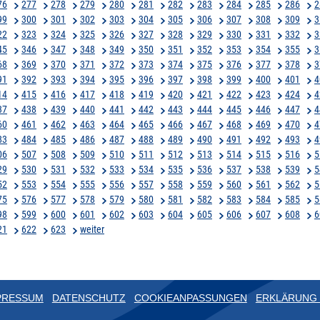
76
277
278
279
280
281
282
283
284
285
286
2
99
300
301
302
303
304
305
306
307
308
309
3
22
323
324
325
326
327
328
329
330
331
332
3
45
346
347
348
349
350
351
352
353
354
355
3
68
369
370
371
372
373
374
375
376
377
378
3
91
392
393
394
395
396
397
398
399
400
401
4
14
415
416
417
418
419
420
421
422
423
424
4
37
438
439
440
441
442
443
444
445
446
447
4
60
461
462
463
464
465
466
467
468
469
470
4
83
484
485
486
487
488
489
490
491
492
493
4
06
507
508
509
510
511
512
513
514
515
516
5
29
530
531
532
533
534
535
536
537
538
539
5
52
553
554
555
556
557
558
559
560
561
562
5
75
576
577
578
579
580
581
582
583
584
585
5
98
599
600
601
602
603
604
605
606
607
608
6
21
622
623
weiter
PRESSUM
DATENSCHUTZ
COOKIEANPASSUNGEN
ERKLÄRUNG 