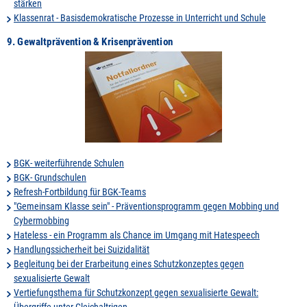
stärken
Klassenrat - Basisdemokratische Prozesse in Unterricht und Schule
9. Gewaltprävention & Krisenprävention
BGK- weiterführende Schulen
BGK- Grundschulen
Refresh-Fortbildung für BGK-Teams
"Gemeinsam Klasse sein" - Präventionsprogramm gegen Mobbing und
Cybermobbing
Hateless - ein Programm als Chance im Umgang mit Hatespeech
Handlungssicherheit bei Suizidalität
Begleitung bei der Erarbeitung eines Schutzkonzeptes gegen
sexualisierte Gewalt
Vertiefungsthema für Schutzkonzept gegen sexualisierte Gewalt:
Übergriffe unter Gleichaltrigen