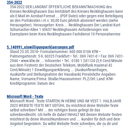
354-2022
354-2022 DER LANDRAT ÖFFENTLICHE BEKANNTMACHUNG des
Kreises Recklinghausen Das Amtsblatt des Kreises Recklinghausen kann
als E-Mail im Acrobat-Format ... (PDF-Datei) oder gegen eine Beteiligung
an den Portokosten i.H.v. 30,00 Euro jährlich abonniert werden (siehe
Herausgeber). Herausgeber: Kreis ... Recklinghausen Der Landrat Kurt-
Schumacher-Allee 1 45657 Recklinghausen Anforderungen von
Exemplaren beim Kreis Recklinghausen Fachdienst 10 Personalservice
5_140991_einwilligungserklaerungen.pdf
Stand 25.05.2018• Formularnummer: 600 000 0106 KfW •
Palmengartenstr. 5-9, 60325 Frankfurt • Tel.: 069 7431-0 • Fax: 069 7431-
2944 • www.kfw.de ... Infocenter • Tel.: 0180 1 241124 (3,9 Cent/Minute
aus dem Festnetz der Deutschen Telekom, Mobilfunk maximal 42
Cent/Minute) 1 Einwilligungserklärung ... (Auskunfteianfragen,
Auskünfte und Stellungnahme der Hausbank) Persönliche Angaben:
Name, Vorname/Firma: Straße/Hausnummer: PLZ/Ort: Land: KfW-
Kreditprogramm: Datum des
Microsoft Word - Texte
Microsoft Word - Texte STARTEN IN HERNE UND IM VEST 1. HALBJAHR
2023 WEBSITE-TEXTE MIT GEFÜHL Du möchtest deine Website-Texte
selbst schreiben? Mit ... der richtigen Basis gelingt dir das
schreibendleicht. Ich helfe dir dabei! INHALT Mit deinen Website-Texten
möchtest du deine Wunschkundinnen und ... -kunden für dich und dein
Angebot begeistern. Du willst Website-Texte schreiben, die zu dir und