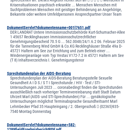
Krisensituationen psychisch erkrankte ... Menschen Menschen mit
Suchtproblemen Menschen mit geistiger Behinderung an Angehörige,
Bekannte oder weitere Umfeldpersonen Ansprechpartner Unser Team
DokumentServlet?dokumentenname=001l7651.pdf
DER LANDRAT Untere Immissionsschutzbehörde Kurt-Schumacher-Allee
1 45657 Recklinghausen Immissionsschutzrechtlicher
Genehmigungsbescheid 70.5 G ... 562.0048/24/1.6.2 06. Februar 2025
für die Tannenberg Wind GmbH & Co.KG Recklinghäuser Straße 49a D-
45721 Haltern am See zur Errichtung und zum Betrieb einer ...
Windenergieanlage vom Typ Vestas V172-7.2 in 45721 Haltern am See
(T 8) Inhaltsverzeichnis I. Genehmigungstenor
Sprechstundenplan der AIDS-Beratung
Sprechstundenplan der AIDS-Beratung Beratungsstelle Sexuelle
Gesundheit A I D S / S T I Sprechstunde / HIV - Test / STI-
Untersuchungen Juli 2023 ... coronabedingt finden die Sprechstunden
ausschließlich nach vorheriger Terminvereinbarung statt Stadt Datum
Uhrzeit Marl (AIDS- und STI-Sprechstunden) Für ... gynäkologische
Untersuchungen möglichst Terminabsprache Gesundheitsamt Marl
Lehmbecker Pfad 35 Haupteingang / 2. Obergeschoß  (02365)935-
7540 Montag Donnerstag
DokumentServlet?dokumentenname=582-
1289fieldErgebnisberichtPDF.pdf