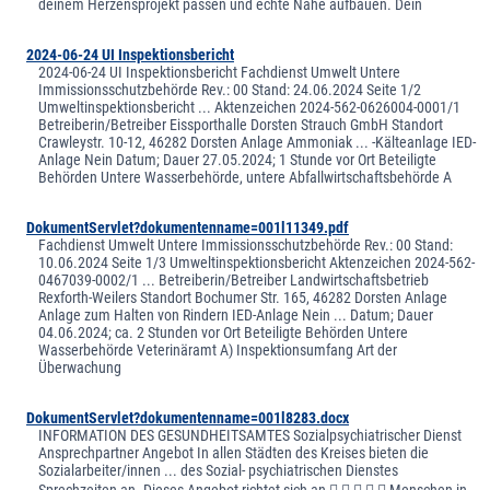
deinem Herzensprojekt passen und echte Nähe aufbauen. Dein
2024-06-24 UI Inspektionsbericht
2024-06-24 UI Inspektionsbericht Fachdienst Umwelt Untere
Immissionsschutzbehörde Rev.: 00 Stand: 24.06.2024 Seite 1/2
Umweltinspektionsbericht ... Aktenzeichen 2024-562-0626004-0001/1
Betreiberin/Betreiber Eissporthalle Dorsten Strauch GmbH Standort
Crawleystr. 10-12, 46282 Dorsten Anlage Ammoniak ... -Kälteanlage IED-
Anlage Nein Datum; Dauer 27.05.2024; 1 Stunde vor Ort Beteiligte
Behörden Untere Wasserbehörde, untere Abfallwirtschaftsbehörde A
DokumentServlet?dokumentenname=001l11349.pdf
Fachdienst Umwelt Untere Immissionsschutzbehörde Rev.: 00 Stand:
10.06.2024 Seite 1/3 Umweltinspektionsbericht Aktenzeichen 2024-562-
0467039-0002/1 ... Betreiberin/Betreiber Landwirtschaftsbetrieb
Rexforth-Weilers Standort Bochumer Str. 165, 46282 Dorsten Anlage
Anlage zum Halten von Rindern IED-Anlage Nein ... Datum; Dauer
04.06.2024; ca. 2 Stunden vor Ort Beteiligte Behörden Untere
Wasserbehörde Veterinäramt A) Inspektionsumfang Art der
Überwachung
DokumentServlet?dokumentenname=001l8283.docx
INFORMATION DES GESUNDHEITSAMTES Sozialpsychiatrischer Dienst
Ansprechpartner Angebot In allen Städten des Kreises bieten die
Sozialarbeiter/innen ... des Sozial- psychiatrischen Dienstes
Sprechzeiten an. Dieses Angebot richtet sich an      Menschen in