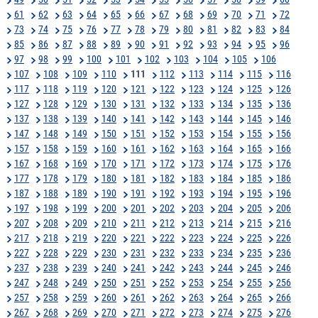
61
62
63
64
65
66
67
68
69
70
71
72
73
74
75
76
77
78
79
80
81
82
83
84
85
86
87
88
89
90
91
92
93
94
95
96
97
98
99
100
101
102
103
104
105
106
107
108
109
110
111
112
113
114
115
116
117
118
119
120
121
122
123
124
125
126
127
128
129
130
131
132
133
134
135
136
137
138
139
140
141
142
143
144
145
146
147
148
149
150
151
152
153
154
155
156
157
158
159
160
161
162
163
164
165
166
167
168
169
170
171
172
173
174
175
176
177
178
179
180
181
182
183
184
185
186
187
188
189
190
191
192
193
194
195
196
197
198
199
200
201
202
203
204
205
206
207
208
209
210
211
212
213
214
215
216
217
218
219
220
221
222
223
224
225
226
227
228
229
230
231
232
233
234
235
236
237
238
239
240
241
242
243
244
245
246
247
248
249
250
251
252
253
254
255
256
257
258
259
260
261
262
263
264
265
266
267
268
269
270
271
272
273
274
275
276