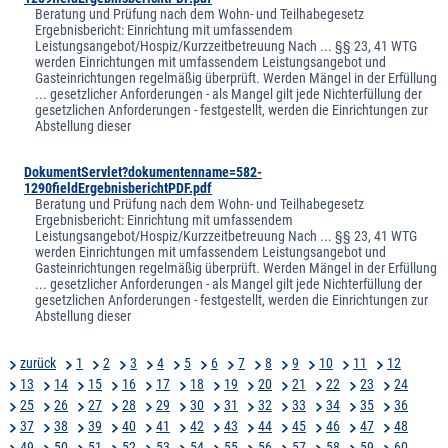
Beratung und Prüfung nach dem Wohn- und Teilhabegesetz
Ergebnisbericht: Einrichtung mit umfassendem
Leistungsangebot/Hospiz/Kurzzeitbetreuung Nach ... §§ 23, 41 WTG
werden Einrichtungen mit umfassendem Leistungsangebot und
Gasteinrichtungen regelmäßig überprüft. Werden Mängel in der Erfüllung
... gesetzlicher Anforderungen - als Mangel gilt jede Nichterfüllung der
gesetzlichen Anforderungen - festgestellt, werden die Einrichtungen zur
Abstellung dieser
DokumentServlet?dokumentenname=582-
1290fieldErgebnisberichtPDF.pdf
Beratung und Prüfung nach dem Wohn- und Teilhabegesetz
Ergebnisbericht: Einrichtung mit umfassendem
Leistungsangebot/Hospiz/Kurzzeitbetreuung Nach ... §§ 23, 41 WTG
werden Einrichtungen mit umfassendem Leistungsangebot und
Gasteinrichtungen regelmäßig überprüft. Werden Mängel in der Erfüllung
... gesetzlicher Anforderungen - als Mangel gilt jede Nichterfüllung der
gesetzlichen Anforderungen - festgestellt, werden die Einrichtungen zur
Abstellung dieser
zurück
1
2
3
4
5
6
7
8
9
10
11
12
13
14
15
16
17
18
19
20
21
22
23
24
25
26
27
28
29
30
31
32
33
34
35
36
37
38
39
40
41
42
43
44
45
46
47
48
49
50
51
52
53
54
55
56
57
58
59
60