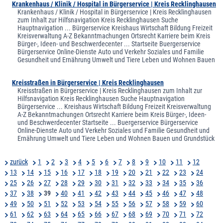
Krankenhaus / Klinik / Hospital in Bürgerservice | Kreis Recklinghausen
Krankenhaus / Klinik / Hospital in Bürgerservice | Kreis Recklinghausen
zum Inhalt zur Hilfsnavigation Kreis Recklinghausen Suche
Hauptnavigation ... Bürgerservice Kreishaus Wirtschaft Bildung Freizeit
Kreisverwaltung A-Z Bekanntmachungen Ortsrecht Karriere beim Kreis
Bürger-, Ideen- und Beschwerdecenter ... Startseite Buergerservice
Bürgerservice Online-Dienste Auto und Verkehr Soziales und Familie
Gesundheit und Ernährung Umwelt und Tiere Leben und Wohnen Bauen
Kreisstraßen in Bürgerservice | Kreis Recklinghausen
Kreisstraßen in Bürgerservice | Kreis Recklinghausen zum Inhalt zur
Hilfsnavigation Kreis Recklinghausen Suche Hauptnavigation
Bürgerservice ... Kreishaus Wirtschaft Bildung Freizeit Kreisverwaltung
A-Z Bekanntmachungen Ortsrecht Karriere beim Kreis Bürger-, Ideen-
und Beschwerdecenter Startseite ... Buergerservice Bürgerservice
Online-Dienste Auto und Verkehr Soziales und Familie Gesundheit und
Ernährung Umwelt und Tiere Leben und Wohnen Bauen und Grundstück
zurück
1
2
3
4
5
6
7
8
9
10
11
12
13
14
15
16
17
18
19
20
21
22
23
24
25
26
27
28
29
30
31
32
33
34
35
36
37
38
39
40
41
42
43
44
45
46
47
48
49
50
51
52
53
54
55
56
57
58
59
60
61
62
63
64
65
66
67
68
69
70
71
72