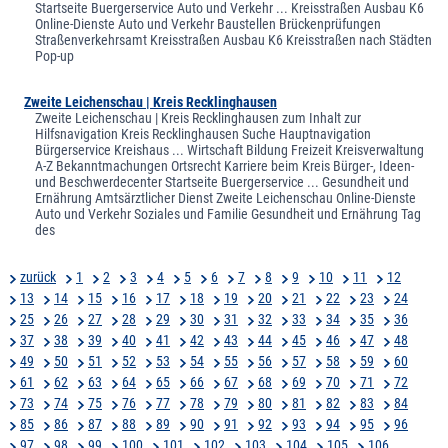
Startseite Buergerservice Auto und Verkehr ... Kreisstraßen Ausbau K6
Online-Dienste Auto und Verkehr Baustellen Brückenprüfungen
Straßenverkehrsamt Kreisstraßen Ausbau K6 Kreisstraßen nach Städten
Pop-up
Zweite Leichenschau | Kreis Recklinghausen
Zweite Leichenschau | Kreis Recklinghausen zum Inhalt zur
Hilfsnavigation Kreis Recklinghausen Suche Hauptnavigation
Bürgerservice Kreishaus ... Wirtschaft Bildung Freizeit Kreisverwaltung
A-Z Bekanntmachungen Ortsrecht Karriere beim Kreis Bürger-, Ideen-
und Beschwerdecenter Startseite Buergerservice ... Gesundheit und
Ernährung Amtsärztlicher Dienst Zweite Leichenschau Online-Dienste
Auto und Verkehr Soziales und Familie Gesundheit und Ernährung Tag
des
zurück
1
2
3
4
5
6
7
8
9
10
11
12
13
14
15
16
17
18
19
20
21
22
23
24
25
26
27
28
29
30
31
32
33
34
35
36
37
38
39
40
41
42
43
44
45
46
47
48
49
50
51
52
53
54
55
56
57
58
59
60
61
62
63
64
65
66
67
68
69
70
71
72
73
74
75
76
77
78
79
80
81
82
83
84
85
86
87
88
89
90
91
92
93
94
95
96
97
98
99
100
101
102
103
104
105
106