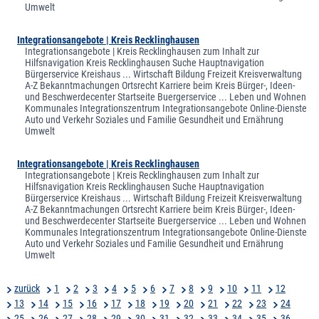
Umwelt
Integrationsangebote | Kreis Recklinghausen
Integrationsangebote | Kreis Recklinghausen zum Inhalt zur
Hilfsnavigation Kreis Recklinghausen Suche Hauptnavigation
Bürgerservice Kreishaus ... Wirtschaft Bildung Freizeit Kreisverwaltung
A-Z Bekanntmachungen Ortsrecht Karriere beim Kreis Bürger-, Ideen-
und Beschwerdecenter Startseite Buergerservice ... Leben und Wohnen
Kommunales Integrationszentrum Integrationsangebote Online-Dienste
Auto und Verkehr Soziales und Familie Gesundheit und Ernährung
Umwelt
Integrationsangebote | Kreis Recklinghausen
Integrationsangebote | Kreis Recklinghausen zum Inhalt zur
Hilfsnavigation Kreis Recklinghausen Suche Hauptnavigation
Bürgerservice Kreishaus ... Wirtschaft Bildung Freizeit Kreisverwaltung
A-Z Bekanntmachungen Ortsrecht Karriere beim Kreis Bürger-, Ideen-
und Beschwerdecenter Startseite Buergerservice ... Leben und Wohnen
Kommunales Integrationszentrum Integrationsangebote Online-Dienste
Auto und Verkehr Soziales und Familie Gesundheit und Ernährung
Umwelt
zurück
1
2
3
4
5
6
7
8
9
10
11
12
13
14
15
16
17
18
19
20
21
22
23
24
25
26
27
28
29
30
31
32
33
34
35
36