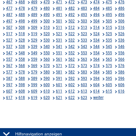
467
468
469
470
471
472
473
474
475
476
477
478
479
480
481
482
483
484
485
486
487
488
489
490
491
492
493
494
495
496
497
498
499
500
501
502
503
504
505
506
507
508
509
510
511
512
513
514
515
516
517
518
519
520
521
522
523
524
525
526
527
528
529
530
531
532
533
534
535
536
537
538
539
540
541
542
543
544
545
546
547
548
549
550
551
552
553
554
555
556
557
558
559
560
561
562
563
564
565
566
567
568
569
570
571
572
573
574
575
576
577
578
579
580
581
582
583
584
585
586
587
588
589
590
591
592
593
594
595
596
597
598
599
600
601
602
603
604
605
606
607
608
609
610
611
612
613
614
615
616
617
618
619
620
621
622
623
weiter
Hilfsnavigation anzeigen