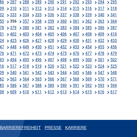
86
287
288
289
290
291
292
293
294
295
09
310
311
312
313
314
315
316
317
318
32
333
334
335
336
337
338
339
340
341
55
356
357
358
359
360
361
362
363
364
78
379
380
381
382
383
384
385
386
387
01
402
403
404
405
406
407
408
409
410
24
425
426
427
428
429
430
431
432
433
47
448
449
450
451
452
453
454
455
456
70
471
472
473
474
475
476
477
478
479
93
494
495
496
497
498
499
500
501
502
16
517
518
519
520
521
522
523
524
525
39
540
541
542
543
544
545
546
547
548
62
563
564
565
566
567
568
569
570
571
85
586
587
588
589
590
591
592
593
594
08
609
610
611
612
613
614
615
616
617
BARRIEREFREIHEIT
PRESSE
KARRIERE