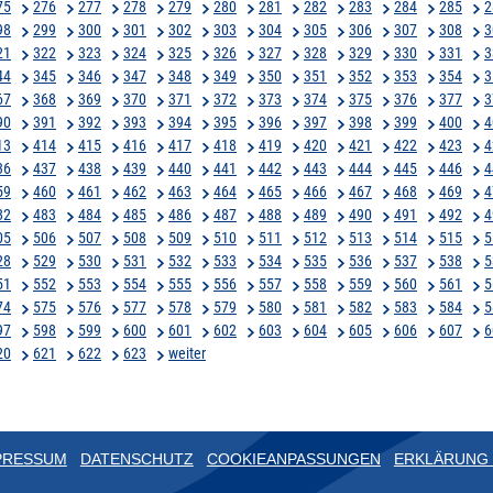
75
276
277
278
279
280
281
282
283
284
285
2
98
299
300
301
302
303
304
305
306
307
308
3
21
322
323
324
325
326
327
328
329
330
331
3
44
345
346
347
348
349
350
351
352
353
354
3
67
368
369
370
371
372
373
374
375
376
377
3
90
391
392
393
394
395
396
397
398
399
400
4
13
414
415
416
417
418
419
420
421
422
423
4
36
437
438
439
440
441
442
443
444
445
446
4
59
460
461
462
463
464
465
466
467
468
469
4
82
483
484
485
486
487
488
489
490
491
492
4
05
506
507
508
509
510
511
512
513
514
515
5
28
529
530
531
532
533
534
535
536
537
538
5
51
552
553
554
555
556
557
558
559
560
561
5
74
575
576
577
578
579
580
581
582
583
584
5
97
598
599
600
601
602
603
604
605
606
607
6
20
621
622
623
weiter
PRESSUM
DATENSCHUTZ
COOKIEANPASSUNGEN
ERKLÄRUNG 