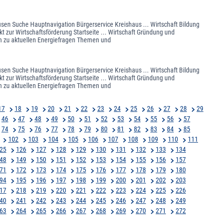
usen Suche Hauptnavigation Bürgerservice Kreishaus ... Wirtschaft Bildung
t zur Wirtschaftsförderung Startseite ... Wirtschaft Gründung und
en zu aktuellen Energiefragen Themen und
usen Suche Hauptnavigation Bürgerservice Kreishaus ... Wirtschaft Bildung
t zur Wirtschaftsförderung Startseite ... Wirtschaft Gründung und
en zu aktuellen Energiefragen Themen und
17
18
19
20
21
22
23
24
25
26
27
28
29
46
47
48
49
50
51
52
53
54
55
56
57
74
75
76
77
78
79
80
81
82
83
84
85
102
103
104
105
106
107
108
109
110
111
25
126
127
128
129
130
131
132
133
134
48
149
150
151
152
153
154
155
156
157
71
172
173
174
175
176
177
178
179
180
94
195
196
197
198
199
200
201
202
203
17
218
219
220
221
222
223
224
225
226
40
241
242
243
244
245
246
247
248
249
63
264
265
266
267
268
269
270
271
272