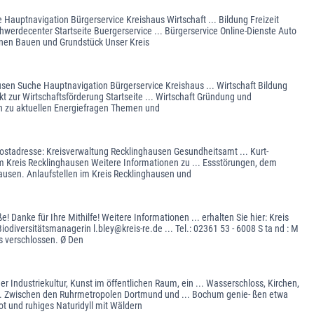
 Hauptnavigation Bürgerservice Kreishaus Wirtschaft ... Bildung Freizeit
werdecenter Startseite Buergerservice ... Bürgerservice Online-Dienste Auto
nen Bauen und Grundstück Unser Kreis
usen Suche Hauptnavigation Bürgerservice Kreishaus ... Wirtschaft Bildung
t zur Wirtschaftsförderung Startseite ... Wirtschaft Gründung und
en zu aktuellen Energiefragen Themen und
Postadresse: Kreisverwaltung Recklinghausen Gesundheitsamt ... Kurt-
m Kreis Recklinghausen Weitere Informationen zu ... Essstörungen, dem
ausen. Anlaufstellen im Kreis Recklinghausen und
Danke für Ihre Mithilfe! Weitere Informationen ... erhalten Sie hier: Kreis
iversitätsmanagerin l.bley@kreis-re.de ... Tel.: 02361 53 - 6008 S ta nd : M
 verschlossen. Ø Den
 Industriekultur, Kunst im öffentlichen Raum, ein ... Wasserschloss, Kirchen,
l. Zwischen den Ruhrmetropolen Dortmund und ... Bochum genie- ßen etwa
ot und ruhiges Naturidyll mit Wäldern