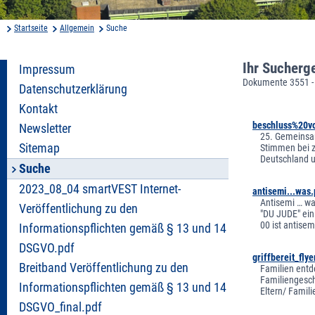
Startseite
Allgemein
Suche
Ihr Sucherg
Impressum
Dokumente 3551 -
Datenschutzerklärung
Kontakt
beschluss%20v
Newsletter
25. Gemeinsam
Sitemap
Stimmen bei z
Deutschland u
Suche
2023_08_04 smartVEST Internet-
antisemi...was.
Antisemi … wa
Veröffentlichung zu den
"DU JUDE" ein
00 ist antisem
Informationspflichten gemäß § 13 und 14
DSGVO.pdf
griffbereit_fly
Breitband Veröffentlichung zu den
Familien entde
Familiengeschi
Informationspflichten gemäß § 13 und 14
Eltern/ Famil
DSGVO_final.pdf