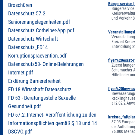
Bürgerservice 
Broschüren
Bürgerservice
Datenschutz 57.2
Kreisverwaltu
und Verkehr S
Seniorenangelegenheiten.pdf
Datenschutz Corhelper-App.pdf
Veranstaltungs
Veranstaltung
Datenschutz Wirtschaft
Freizeit Krei
Entwicklung S
Datenschutz_FD14
Korruptionspraevention.pdf
flyer%20essst-
Datenschutz53- Online-Belehrungen
Zuerst hunger
Schumacher-Al
Internet.pdf
Hilfefinder u
Erklärung Barrierefreiheit
flyer%20bew-ss
FD 18 Wirtschaft Datenschutz
Bewässerungsbe
FD 53 - Beratungsstelle Sexuelle
Recklinghause
ai 2 02 2 Anw
Gesundheit.pdf
FD 57.2_Internet- Veröffentlichung zu den
kreisre_faltpla
37 93 Europas
Informationspflichten gemäß § 13 und 14
die Aufführun
DSGVO.pdf
76.000 Mensch