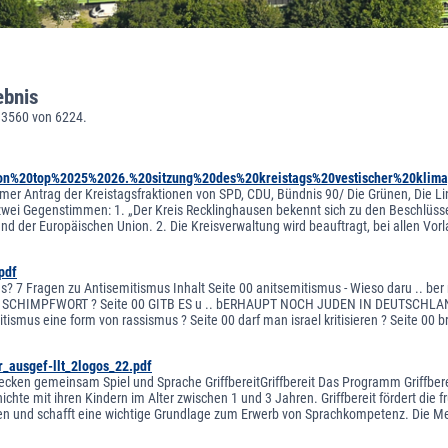
ebnis
 3560 von 6224.
on%20top%2025%2026.%20sitzung%20des%20kreistags%20vestischer%20klima
er Antrag der Kreistagsfraktionen von SPD, CDU, Bündnis 90/ Die Grünen, Die Link
wei Gegenstimmen: 1. „Der Kreis Recklinghausen bekennt sich zu den Beschlüss
nd der Europäischen Union. 2. Die Kreisverwaltung wird beauftragt, bei allen Vo
pdf
s? 7 Fragen zu Antisemitismus Inhalt Seite 00 anitsemitismus - Wieso daru .. 
 SCHIMPFWORT ? Seite 00 GITB ES u .. bERHAUPT NOCH JUDEN IN DEUTSCHLAND ? Se
itismus eine form von rassismus ? Seite 00 darf man israel kritisieren ? Seite 00 b
er_ausgef-llt_2logos_22.pdf
cken gemeinsam Spiel und Sprache GriffbereitGriffbereit Das Programm Griffbereit 
chte mit ihren Kindern im Alter zwischen 1 und 3 Jahren. Griffbereit fördert die f
ien und schafft eine wichtige Grundlage zum Erwerb von Sprachkompetenz. Die Meh