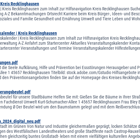
| Kreis Recklinghausen
 | Kreis Recklinghausen zum Inhalt zur Hilfsnavigation Kreis Recklinghausen Suche
ng A-Z Bekanntmachungen Ortsrecht Karriere beim Kreis Bürger-, Ideen- und Besch
oziales und Familie Gesundheit und Ernährung Umwelt und Tiere Leben und Woh
kalender | Kreis Recklinghausen
skalender | Kreis Recklinghausen zum Inhalt zur Hilfsnavigation Kreis Recklingha
sverwaltung A-Z Anfahrt zum Startercenter Aktuelles Veranstaltungskalender Kontak
tartercenter Veranstaltungen und Termine Veranstaltungskalender Hilfestellung
rungen.pdf
t die Seele Aufklärung, Hilfe und Prävention bei Essstörungen Herausgeber und 
lee 1 45657 Recklinghausen Titelbild: stock.adobe.com/Gstudio Hilfsangebote i
nd den Präventionsangeboten finden Sie auf der Homepage des Kreises Recklingh
erungsbeutel.pdf
utel für unsere Stadtbäume Helfen Sie mit: Gießen Sie die Bäume in Ihrer Straße! 
n Fachdienst Umwelt Kurt-Schumacher-Allee 1 45657 Recklinghausen Frau Bley Biod
endung Ø Der Beutel wird um den Baumstamm gelegt und mit dem Reißverschluss
n_2024_digital_neu.pdf
tadt im Grünen Von Natur und Industrie gleichermaßen geprägt, locken Schätze der
gen des Westfälischen Landestheaters und große Stadtfeste nach Castrop-Rauxe
en gleichzeitig buntes Großstadt- leben mit einem vielfältigen kulturellen Angeb