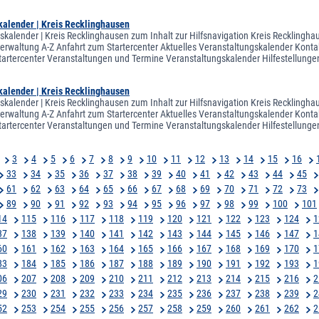
kalender | Kreis Recklinghausen
skalender | Kreis Recklinghausen zum Inhalt zur Hilfsnavigation Kreis Recklingha
sverwaltung A-Z Anfahrt zum Startercenter Aktuelles Veranstaltungskalender Kontak
tartercenter Veranstaltungen und Termine Veranstaltungskalender Hilfestellung
kalender | Kreis Recklinghausen
skalender | Kreis Recklinghausen zum Inhalt zur Hilfsnavigation Kreis Recklingha
sverwaltung A-Z Anfahrt zum Startercenter Aktuelles Veranstaltungskalender Kontak
tartercenter Veranstaltungen und Termine Veranstaltungskalender Hilfestellung
3
4
5
6
7
8
9
10
11
12
13
14
15
16
33
34
35
36
37
38
39
40
41
42
43
44
45
61
62
63
64
65
66
67
68
69
70
71
72
73
89
90
91
92
93
94
95
96
97
98
99
100
101
14
115
116
117
118
119
120
121
122
123
124
1
37
138
139
140
141
142
143
144
145
146
147
1
60
161
162
163
164
165
166
167
168
169
170
1
83
184
185
186
187
188
189
190
191
192
193
1
06
207
208
209
210
211
212
213
214
215
216
2
29
230
231
232
233
234
235
236
237
238
239
2
52
253
254
255
256
257
258
259
260
261
262
2