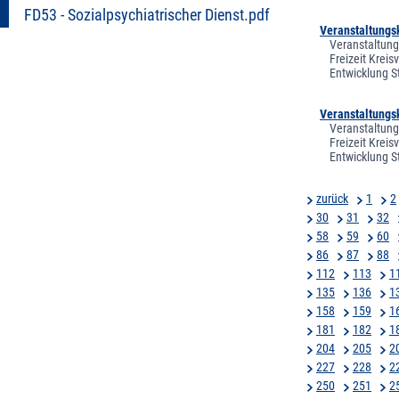
FD53 - Sozialpsychiatrischer Dienst.pdf
Veranstaltungs
Veranstaltung
Freizeit Krei
Entwicklung S
Veranstaltungs
Veranstaltung
Freizeit Krei
Entwicklung S
zurück
1
2
30
31
32
58
59
60
86
87
88
112
113
1
135
136
1
158
159
1
181
182
1
204
205
2
227
228
2
250
251
2