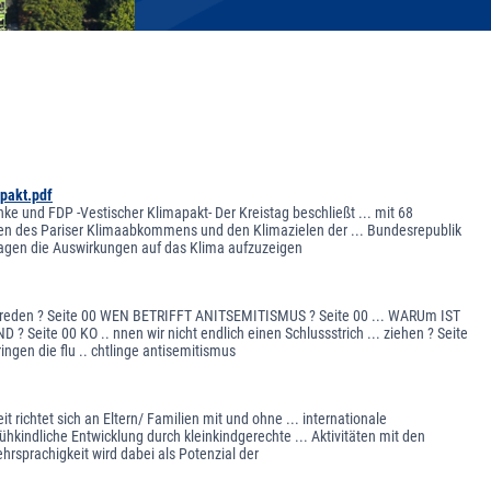
pakt.pdf
e und FDP -Vestischer Klimapakt- Der Kreistag beschließt ... mit 68
en des Pariser Klimaabkommens und den Klimazielen der ... Bundesrepublik
rlagen die Auswirkungen auf das Klima aufzuzeigen
ber reden ? Seite 00 WEN BETRIFFT ANITSEMITISMUS ? Seite 00 ... WARUm IST
ite 00 KO .. nnen wir nicht endlich einen Schlussstrich ... ziehen ? Seite
ringen die flu .. chtlinge antisemitismus
richtet sich an Eltern/ Familien mit und ohne ... internationale
rühkindliche Entwicklung durch kleinkindgerechte ... Aktivitäten mit den
rsprachigkeit wird dabei als Potenzial der