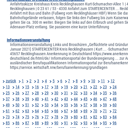
Anfahrtsskizze Kreishaus Kreis Recklinghausen Kurt-Schumacher-Allee 1 |
Recklinghausen | 0 23 61 / 53 - 4330 Anfahrt zum STARTERCENTER ... Rec
Anfahrt mit Bus und Bahn (Fußweg vom Recklinghäuser HBF) Wenn Sie da
Bahnhofsgelände verlassen, folgen Sie links den Fußweg bis zum Kaiserwall
gehen Sie ca. 300 m weiter. Biegen Sie links auf den Erlbruch und gehen S
Adenauer-Platz entlang. Sie passieren eine kurze Unterführung
Informationsveranstaltung
Informationsveranstaltung Links und Broschüren „Geflüchtete und Gründun
Januar 2021] STARTERCENTER Kreis Recklinghausen | Kurt ... -Schumacher-
45657 Recklinghausen Anerkennung in Deutschland https://www.anerkennu
deutschland.de/html/de/ Informationsportal der Bundesregierung ... zur
ausländischer Berufsqualifikationen Informationsportal zur Berufsanerke
https://service.wirtschaft.nrw/berufsanerkennung/grundlagen
zurück
1
2
3
4
5
6
7
8
9
10
11
12
13
14
15
16
17
18
19
20
21
22
23
24
25
26
27
28
29
30
31
32
33
34
35
36
37
38
39
40
41
42
43
44
45
46
47
48
49
50
51
52
53
54
55
56
57
58
59
60
61
62
63
64
65
66
67
68
69
70
71
72
73
74
75
76
77
78
79
80
81
82
83
84
85
86
87
88
89
90
91
92
93
94
95
96