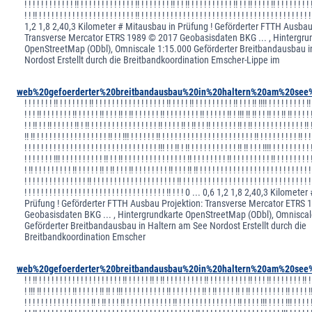
! ! ! ! ! ! ! ! ! ! ! ! !! ! ! ! ! ! ! ! ! ! ! ! ! ! !! ! ! ! ! ! ! ! !! ! ! !! ! ! ! ! ! ! ! ! ! ! !! ! ! !! ! ! ! ! !! ! ! ! ! ! ! ! ! 
! ! !! ! ! ! ! ! ! ! ! ! ! ! ! ! ! ! ! ! ! ! ! ! ! ! !! ! ! ! ! ! ! ! ! ! ! ! ! ! ! ! ! ! ! ! ! ! ! ! ! ! ! ! ! ! ! ! ! ! ! ! ! ! ! !
1,2 1,8 2,40,3 Kilometer # Mitausbau in Prüfung ! Geförderter FTTH Ausbau
Transverse Mercator ETRS 1989 © 2017 Geobasisdaten BKG ... , Hintergru
OpenStreetMap (ODbl), Omniscale 1:15.000 Geförderter Breitbandausbau i
Nordost Erstellt durch die Breitbandkoordination Emscher-Lippe im
web%20gefoerderter%20breitbandausbau%20in%20haltern%20am%20see%
! ! ! ! ! ! ! !! ! ! ! ! ! ! ! !! ! ! ! ! ! ! ! ! ! ! ! ! ! ! ! ! ! !! ! ! ! ! !! ! ! ! ! ! ! ! ! ! !! ! ! ! !! !!!! ! ! ! ! ! ! ! ! ! !!
! ! ! !! ! ! ! ! ! ! ! !! ! ! ! ! ! !! ! ! ! !! ! !! ! ! ! ! ! ! !! ! ! ! ! ! ! ! ! !! ! ! ! ! ! !! ! !!! !! !! ! ! !! ! ! !! !! ! ! ! ! 
! ! !! ! ! !! ! ! ! ! ! !! ! !! ! ! ! ! ! ! ! ! ! ! ! ! ! ! ! ! !! ! ! ! ! !! ! !! ! ! !! ! ! ! ! ! ! !! ! !! ! ! ! ! ! ! ! ! ! ! ! ! !! 
!! !! ! ! ! ! ! ! ! ! ! ! ! ! ! ! ! ! ! !! ! ! !!! ! ! ! ! ! ! !! ! ! ! ! ! ! ! ! ! ! ! ! ! ! ! ! ! ! ! ! ! ! !! ! ! ! ! ! ! ! ! ! !! ! !
! ! ! ! ! ! ! ! ! ! ! ! ! ! ! ! ! ! ! ! ! ! ! ! ! ! ! ! ! ! ! ! !!! ! ! !! ! !! ! ! ! ! ! ! ! ! ! ! ! !! !! ! ! ! !!!! ! ! ! ! ! ! ! ! ! 
! ! ! ! ! ! ! !!! ! ! ! ! ! ! ! ! ! ! !! ! ! !! ! ! ! ! ! ! ! ! ! ! ! ! ! ! ! !! ! ! ! ! ! ! ! ! !! ! ! ! ! ! ! ! ! ! !! ! ! ! ! ! ! ! ! 
! !! ! ! ! ! ! ! ! ! ! !! ! ! ! ! ! !! ! !! ! ! ! !! ! ! ! ! ! ! ! ! !! ! ! ! !! !! ! ! ! ! ! ! ! ! ! ! ! ! ! ! ! ! ! ! ! ! ! ! ! ! ! ! !
! ! ! ! ! ! ! ! ! ! ! ! ! ! ! !! ! ! ! ! ! ! ! ! ! ! ! ! ! ! ! ! ! ! ! ! !! ! ! ! ! ! ! ! ! ! ! ! ! ! ! ! ! ! ! ! ! ! ! ! ! ! ! ! ! ! ! !
! ! ! ! ! ! ! ! ! ! ! ! ! ! ! ! ! ! ! ! ! ! ! ! ! ! ! ! ! ! ! ! ! ! !! ! ! ! 0 ... 0,6 1,2 1,8 2,40,3 Kil
Prüfung ! Geförderter FTTH Ausbau Projektion: Transverse Mercator ETRS
Geobasisdaten BKG ... , Hintergrundkarte OpenStreetMap (ODbl), Omnisca
Geförderter Breitbandausbau in Haltern am See Nordost Erstellt durch die
Breitbandkoordination Emscher
web%20gefoerderter%20breitbandausbau%20in%20haltern%20am%20see%
! ! !! ! ! ! ! ! ! ! ! ! ! ! ! ! ! ! ! ! ! ! ! !! ! ! ! ! ! !! ! !! ! ! ! ! ! ! ! ! ! !! ! ! ! ! ! ! ! ! ! !! ! ! ! !! ! ! ! ! ! ! ! !! !
! !!! !! ! ! ! ! ! ! ! !! ! ! ! ! ! !! !! ! !!! ! ! ! ! ! ! ! ! ! ! !! ! ! ! ! ! ! ! !! ! !! ! ! ! ! !! ! !! ! ! ! ! ! ! ! ! !! ! ! ! ! !
! ! ! ! ! ! ! ! ! ! ! ! ! ! ! ! !! ! !! ! ! ! !! ! ! ! ! ! ! ! ! ! ! ! !! ! ! ! ! ! ! ! ! ! ! ! ! ! ! !! ! ! ! ! !!! ! ! ! ! !!! ! ! ! ! 