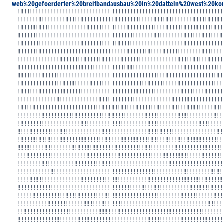
web%20gefoerderter%20breitbandausbau%20in%20datteln%20west%20kor
! !! ! !! ! ! ! ! ! ! ! ! ! ! ! ! ! ! ! ! ! ! ! ! ! ! ! ! ! ! ! ! ! ! ! ! ! ! ! ! ! ! ! ! ! ! ! ! ! ! ! ! ! ! ! ! ! ! ! ! ! ! ! ! ! ! ! !
! ! ! ! ! ! ! !!! ! ! ! ! ! ! ! !! ! !! ! !! ! ! ! ! ! ! ! ! ! ! !! ! ! ! ! ! ! !! ! ! ! ! !! ! !! !! !! ! ! ! ! ! ! !! ! ! !! !! ! !!! !
! !! ! ! !!!! !! ! !! ! ! ! ! ! ! ! ! ! ! ! ! !! ! ! ! !! ! ! ! !! ! ! ! !! ! ! ! ! ! ! ! !! ! ! ! !! ! ! ! !! !! ! ! !!! ! ! ! !! !! ! !
!! ! ! ! ! !! ! ! ! ! ! ! ! ! ! ! ! ! ! ! ! ! ! ! ! ! ! ! ! ! ! ! ! ! ! ! ! !! ! ! ! ! ! ! !! !! ! ! ! ! ! ! ! !! ! !! ! ! !! ! !! ! ! !!
! !! ! ! ! ! !! ! ! ! ! ! ! ! ! ! ! ! ! ! !! ! ! ! ! ! !! ! ! ! !! !! ! ! !! ! ! ! ! ! ! ! ! ! ! ! ! ! ! ! ! ! !! ! ! ! ! ! ! ! ! ! ! ! !
!! ! ! ! ! !! !! ! ! ! ! ! ! ! ! ! ! ! ! ! ! ! ! ! ! ! ! ! ! ! ! ! ! ! ! !! ! ! ! ! !! !!! ! ! ! !! ! ! ! !! ! ! ! ! ! ! ! !! ! !! ! ! ! 
! ! ! ! ! ! ! ! ! ! ! ! ! ! !! ! ! ! ! !! ! !! ! ! ! !! !! ! ! ! ! ! !! ! ! ! ! !! ! ! ! ! ! ! ! ! ! ! ! ! !! ! !! ! !! !! ! ! !! ! ! ! !
!! ! ! ! ! ! ! ! ! ! ! ! ! ! ! ! ! ! ! ! !!! ! ! !! ! ! ! ! ! ! ! ! ! !! !!!!! ! ! ! ! ! ! ! ! ! ! ! ! ! ! ! ! !! ! ! ! ! ! ! ! ! ! !! ! 
!!!! ! !! ! ! ! !! ! ! ! !! ! ! ! ! ! ! ! ! ! ! ! ! ! ! ! ! ! ! ! ! ! ! ! ! ! ! ! ! ! ! ! ! !! ! ! !! ! ! ! ! ! ! ! ! ! ! ! ! ! ! !! !! !
! !! ! ! ! ! ! ! ! ! ! ! !! ! !! ! !!!! ! ! ! ! !! ! ! !! ! ! ! ! ! ! ! ! ! ! ! ! !! ! !! ! ! ! !! ! ! ! ! !! ! ! ! ! ! ! ! ! ! ! !! ! ! 
! !! ! !! ! ! !! ! ! ! ! ! ! !!! ! ! ! ! !! ! ! ! ! ! ! ! ! ! ! ! ! ! ! ! ! ! !!! ! ! ! ! !! ! ! ! ! ! ! ! ! !! ! ! !! ! ! ! !! ! ! ! ! !
! ! ! ! ! ! ! ! ! ! ! ! ! !!! ! ! ! ! ! ! ! ! ! ! ! ! !! ! !! ! ! ! ! ! ! ! !! ! ! ! ! ! ! ! ! ! ! ! ! !! ! ! ! !!! ! ! ! ! ! ! ! ! ! ! !
! !! !! ! !! ! ! ! ! ! ! ! ! ! ! ! ! ! ! ! ! ! ! ! !! ! !! ! ! !! !! !! !! ! ! !! ! ! ! !! ! !!! ! ! ! !! !! ! ! !! !!! !! ! ! ! ! !! !! 
! ! ! ! ! ! ! ! !! ! ! ! ! ! ! ! ! !! !! ! ! ! ! ! ! ! !! ! !! !! ! ! !! ! ! ! ! ! ! !! ! ! !! ! ! ! ! ! ! !! !!!! ! ! ! ! ! ! ! ! !!! ! 
! !! ! ! ! ! ! !! ! ! ! ! ! ! ! ! ! ! ! ! !! !! ! ! ! ! ! ! ! ! ! ! !! ! ! ! ! ! ! ! ! !! ! !! ! ! ! ! ! ! ! ! ! ! ! ! ! !! ! !! ! ! ! ! 
!!! ! ! !! ! ! ! ! ! !! ! ! !! !! ! ! ! ! ! ! ! ! ! ! ! !! ! ! ! ! ! ! ! ! ! ! ! ! ! ! !! ! !! !! ! ! !! ! ! ! ! ! ! ! ! ! ! ! ! ! ! !! !
! !! ! ! !!!! !! !! !!! ! ! !!!! ! ! ! ! !!!!! ! ! ! !! ! !! ! ! ! ! !!!! ! !!!!! ! ! !! !! !! ! ! !!! ! ! !!! ! !! !!!!!!! ! ! ! ! !! ! 
!!!! !!!! ! ! ! ! !! !! ! ! ! ! ! ! !!! !! ! !!!! !!!! ! ! ! ! ! !! ! ! ! ! ! ! !! ! !! !! ! ! ! ! ! ! ! !! ! ! ! ! ! ! ! ! !!! ! ! ! !! 
! ! ! !! ! ! ! ! ! ! !! ! ! ! ! ! ! ! ! ! ! ! !! ! ! ! ! ! ! ! ! ! !! ! ! ! ! ! ! ! ! ! !! ! ! ! !!!! ! ! !!!!! !! ! ! ! ! !! ! ! ! ! !! 
! ! ! ! ! ! ! ! !! !! ! ! ! ! ! ! ! ! !! ! ! ! ! ! !! ! !! ! ! ! ! ! ! ! ! ! ! ! ! ! ! ! ! ! ! ! ! ! !! ! ! ! ! ! ! ! ! ! ! ! ! ! ! ! ! !
! ! ! ! ! ! ! ! ! ! ! !!! ! ! ! ! ! ! ! ! ! ! ! ! ! ! ! ! ! ! ! ! ! ! ! ! ! ! ! ! ! ! ! ! !! ! ! ! ! ! ! ! ! ! !!! ! ! ! ! ! ! ! !!! !!! 
! ! ! ! !! !!! !! ! ! ! ! ! ! ! ! ! ! ! ! !! ! ! ! ! ! ! !! ! ! !!!! ! ! ! ! ! ! ! ! ! !! ! ! ! ! ! ! ! ! ! ! !!!!! ! !!!! ! !! ! ! ! !!!
!! ! ! ! ! ! ! ! ! ! !! ! ! ! ! ! ! ! ! ! ! ! ! ! ! ! ! ! ! ! ! ! ! ! ! ! !! ! ! ! !!! ! ! !! !! ! ! ! ! ! ! ! ! ! !! ! !!! ! !! !! ! ! !
! ! ! ! ! !! ! ! ! ! ! ! ! !! ! !! ! !! !! ! ! ! ! !! ! ! !!! ! !!! ! ! ! ! ! ! ! ! ! ! ! ! !! ! ! ! ! ! ! ! !! ! ! ! !! ! ! ! ! ! !! ! !
! ! ! ! ! ! ! ! ! ! !! ! ! ! ! !! ! ! ! ! ! !!!! !! ! ! !!! ! ! ! ! !! ! ! ! ! ! ! ! ! ! ! ! ! ! ! ! ! ! ! ! ! ! ! ! ! ! ! ! ! !! !! ! ! 
! ! !! ! ! ! ! ! ! ! ! ! ! ! ! ! !! ! ! ! ! ! ! ! ! ! !!!!!! ! ! ! !! ! ! ! ! ! ! ! ! ! ! ! ! ! ! ! !!! ! ! ! ! ! ! ! ! ! !! ! ! ! ! ! ! 
!! ! ! ! ! ! ! ! ! ! ! ! !!!! ! ! ! ! ! !! ! !!! ! ! ! ! ! ! ! ! ! ! ! ! ! ! ! ! ! ! ! !! ! ! !! ! ! ! ! ! ! !! ! ! ! ! ! ! !!! ! ! ! ! !