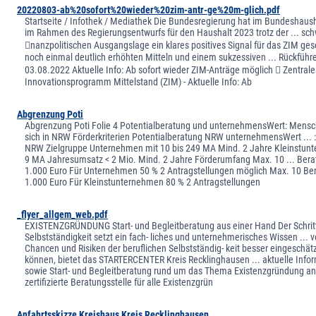
20220803-ab%20sofort%20wieder%20zim-antr-ge%20m-glich.pdf
Startseite / Infothek / Mediathek Die Bundesregierung hat im Bundeshaus
im Rahmen des Regierungsentwurfs für den Haushalt 2023 trotz der ... sch
nanzpolitischen Ausgangslage ein klares positives Signal für das ZIM ges
noch einmal deutlich erhöhten Mitteln und einem sukzessiven ... Rückführe
03.08.2022 Aktuelle Info: Ab sofort wieder ZIM-Anträge möglich  Zentrale
Innovationsprogramm Mittelstand (ZIM) - Aktuelle Info: Ab
Abgrenzung Poti
Abgrenzung Poti Folie 4 Potentialberatung und unternehmensWert: Mens
sich in NRW Förderkriterien Potentialberatung NRW unternehmensWert ... 
NRW Zielgruppe Unternehmen mit 10 bis 249 MA Mind. 2 Jahre Kleinstun
9 MA Jahresumsatz < 2 Mio. Mind. 2 Jahre Förderumfang Max. 10 ... Ber
1.000 Euro Für Unternehmen 50 % 2 Antragstellungen möglich Max. 10 Be
1.000 Euro Für Kleinstunternehmen 80 % 2 Antragstellungen
_flyer_allgem_web.pdf
EXISTENZGRÜNDUNG Start- und Begleitberatung aus einer Hand Der Schritt
Selbstständigkeit setzt ein fach- liches und unternehmerisches Wissen ... 
Chancen und Risiken der beruflichen Selbstständig- keit besser eingeschät
können, bietet das STARTERCENTER Kreis Recklinghausen ... aktuelle Info
sowie Start- und Begleitberatung rund um das Thema Existenzgründung an
zertifizierte Beratungsstelle für alle Existenzgrün
Anfahrtsskizze Kreishaus Kreis Recklinghausen