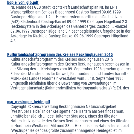
kopie_von_glb.pdf
Nr. Name des GLB Stadt Rechtskraft Landschaftsplan Nr. im LP 1
Wassergräben am Schloss Bladenhorst Castrop-Rauxel 09.06.1999
Castroper Hügelland 1 2 ... Heckensystem nördlich des Rastplatzes
(A42) Bladenhorst Castrop-Rauxel 09.06.1999 Castroper Hügelland 2 3
Heckensystem in den Ackerlagen des Ganterberges Castrop ... -Rauxel
09.06.1999 Castroper Hügelland 3 4 bachbegleitende Ufergehölze in der
Ackerlage im Kirchfeld Castrop-Rauxel 09.06.1999 Castroper Hügelland
4 5
Kulturlandschaftsprogramm des Kreises Recklinghausen 2015
Kulturlandschaftsprogramm des Kreises Recklinghausen 2015
Kulturlandschaftsprogramm des Kreises Recklinghausen beschlossen in
der Sitzung des ... Kreistages vom 09. September 1996 genehmigt durch
Erlass des Ministeriums für Umwelt, Raumordnung und Landwirtschaft -
MURL- des Landes Nordrhein-Westfalen vom ... 18. September 1996
umgestellt Richtlinien über die Gewährung von Zuwendungen im
Vertragsnaturschutz (Rahmenrichtlinien Vertragsnaturschutz) RdErl. des
nsg_westruper_heide.pdf
Copyright: ©Kreisverwaltung Recklinghausen Naturschutzgebiet
“Westruper Heide“ In der Kreisgemeinde Haltern am See findet man,
unmittelbar südlich ... des Halterner Stausees, eines der ältesten
Naturschutz- gebiete des Kreises Recklinghausen und eines der ältesten
in Nordrhein-Westfalen. Mit rund 88 ... Hektar ist das Naturschutzgebiet
"Westruper Heide" das größte zusammenhängende Heidegebiet im