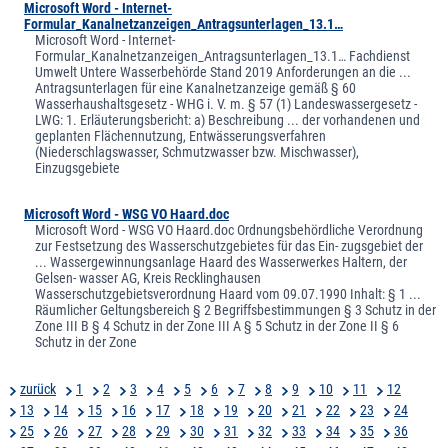
Microsoft Word - Internet-
Formular_Kanalnetzanzeigen_Antragsunterlagen_13.1…
Microsoft Word - Internet-
Formular_Kanalnetzanzeigen_Antragsunterlagen_13.1… Fachdienst
Umwelt Untere Wasserbehörde Stand 2019 Anforderungen an die ...
Antragsunterlagen für eine Kanalnetzanzeige gemäß § 60
Wasserhaushaltsgesetz - WHG i. V. m. § 57 (1) Landeswassergesetz -
LWG: 1. Erläuterungsbericht: a) Beschreibung ... der vorhandenen und
geplanten Flächennutzung, Entwässerungsverfahren
(Niederschlagswasser, Schmutzwasser bzw. Mischwasser),
Einzugsgebiete
Microsoft Word - WSG VO Haard.doc
Microsoft Word - WSG VO Haard.doc Ordnungsbehördliche Verordnung
zur Festsetzung des Wasserschutzgebietes für das Ein- zugsgebiet der
... Wassergewinnungsanlage Haard des Wasserwerkes Haltern, der
Gelsen- wasser AG, Kreis Recklinghausen
Wasserschutzgebietsverordnung Haard vom 09.07.1990 Inhalt: § 1 ...
Räumlicher Geltungsbereich § 2 Begriffsbestimmungen § 3 Schutz in der
Zone III B § 4 Schutz in der Zone III A § 5 Schutz in der Zone II § 6
Schutz in der Zone
zurück
1
2
3
4
5
6
7
8
9
10
11
12
13
14
15
16
17
18
19
20
21
22
23
24
25
26
27
28
29
30
31
32
33
34
35
36