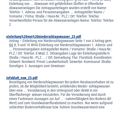
Einleitung von ... Abwasser mit gefährlichen Stoffen in öffentliche
Abwasseranlagen Die Antragsunterlagen wurden erstellt von Name:
Telefon: 1. Adress- und Personenangaben ... Antragsteller Name /
Vorname / Firma: Straße / Haus-Nr.: PLZ / Ort: Telefon: Telefax:
Verantwortliche Person für die Abwasseranlagen Name: Telefon: Telefax:
2
einleitung%20von%20niederschlagswasser_23.pdf
Antrag – Einleitung von Niederschlagswasser Seite 1 von 4 Antrag gem.
§§ 8, 9 und 10 WHG Einleitung von Niederschlagswasser 1. Adress- und
... Personenangaben Antragsteller Name / Vorname: Straße / Haus-Nr.:
PLZ / Ort: Telefon: E-Mail: 2. Ortsangaben Lage der Einleitungsstelle/n
Straße / Haus-Nr.: PLZ ... / Ort: Gemarkung: Flur: Flurstück: Koordinaten:
Ostwert: Nordwert: Privat: Landwirtschaft: Gewerbe: Kommunal: Straße:
Sonstiges: 3. Aussagen zum Gewässer
infoblatt_nsw_23.pdf
Beseitigung von Niederschlagswasser Bei jedem Neubauvorhaben ist zu
prüfen, ob die Möglichkeit besteht, anfallendes Nieder- schlagswasser
über eine ... Versickerung in den Untergrund oder direkt in ein
Oberflächenge- wässer einzuleiten. Für die Versickerung sind durch
einen Fachmann Aussagen zur Auf ... - nahmefähigkeit des Bodens (kf-
Wert) und zum Grundwasserflurabstand zu machen. Nur wenn aufgrund
schlechter Bodenverhältnisse bzw. hohem Grundwasserstand eine