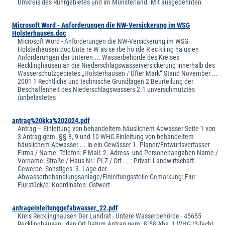
Umkreis des Ruhrgebietes und im Münsterland. Mit ausgedehnten
Microsoft Word - Anforderungen die NW-Versickerung im WSG
Holsterhausen.doc
Microsoft Word - Anforderungen die NW-Versickerung im WSG
Holsterhausen.doc Unte re W as se rbe hö rde R ec kli ng ha us en
Anforderungen der unteren ... Wasserbehörde des Kreises
Recklinghausen an die Niederschlagswasserversickerung innerhalb des
Wasserschutzgebietes „Holsterhausen / Üfter Mark“ Stand November ...
2001 1 Rechtliche und technische Grundlagen 2 Beurteilung der
Beschaffenheit des Niederschlagswassers 2.1 unverschmutztes
(unbelastetes
antrag%20kka%202024.pdf
Antrag – Einleitung von behandeltem häuslichem Abwasser Seite 1 von
3 Antrag gem. §§ 8, 9 und 10 WHG Einleitung von behandeltem
häuslichem Abwasser ... in ein Gewässer 1. Planer/Entwurfsverfasser
Firma / Name: Telefon: E-Mail: 2. Adress- und Personenangaben Name /
Vorname: Straße / Haus-Nr.: PLZ / Ort ... : Privat: Landwirtschaft:
Gewerbe: Sonstiges: 3. Lage der
Abwasserbehandlungsanlage/Einleitungsstelle Gemarkung: Flur:
Flurstück/e: Koordinaten: Ostwert
antrageinleitunggefabwasser_22.pdf
Kreis Recklinghausen Der Landrat - Untere Wasserbehörde - 45655
Recklinghausen , den Ort Datum Antrag gem. § 58 Abs. 1 WHG (3-fach)