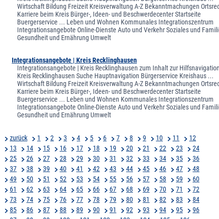
Wirtschaft Bildung Freizeit Kreisverwaltung A-Z Bekanntmachungen Ortsre
Karriere beim Kreis Bürger-, Ideen- und Beschwerdecenter Startseite
Buergerservice ... Leben und Wohnen Kommunales Integrationszentrum
Integrationsangebote Online-Dienste Auto und Verkehr Soziales und Famil
Gesundheit und Ernährung Umwelt
Integrationsangebote | Kreis Recklinghausen
Integrationsangebote | Kreis Recklinghausen zum Inhalt zur Hilfsnavigatio
Kreis Recklinghausen Suche Hauptnavigation Bürgerservice Kreishaus ...
Wirtschaft Bildung Freizeit Kreisverwaltung A-Z Bekanntmachungen Ortsre
Karriere beim Kreis Bürger-, Ideen- und Beschwerdecenter Startseite
Buergerservice ... Leben und Wohnen Kommunales Integrationszentrum
Integrationsangebote Online-Dienste Auto und Verkehr Soziales und Famil
Gesundheit und Ernährung Umwelt
zurück
1
2
3
4
5
6
7
8
9
10
11
12
13
14
15
16
17
18
19
20
21
22
23
24
25
26
27
28
29
30
31
32
33
34
35
36
37
38
39
40
41
42
43
44
45
46
47
48
49
50
51
52
53
54
55
56
57
58
59
60
61
62
63
64
65
66
67
68
69
70
71
72
73
74
75
76
77
78
79
80
81
82
83
84
85
86
87
88
89
90
91
92
93
94
95
96