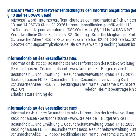
Microsoft Word - Internetveröffentlichung zu den Informationspflichten g
§ 13 und 14 DSGVO Stand
Microsoft Word - Internetveröffentlichung zu den Informationspflichten g
13 und 14 DSGVO Stand 01-2026 Informationspflichten gemäß Artikel 13 ..
14 Datenschutzgrundverordnung (DSGVO) i. V. m. §§ 11 bis 14 DSG NRW 1
Verantwortliche Stelle Fachdienst 32 - Ordnung - Kreis Recklinghausen Kurt .
Schumacher-Allee 1 45657 Recklinghausen Telefon: 02361 53-0 Telefax: 0
53-5224 ordnungsamt@kreis-re.de Die Kreisverwaltung Recklinghausen ist
Informationsblatt des Gesundheitsamtes
Informationsblatt des Gesundheitsamtes Information der Kreisverwaltung
Recklinghausen - Gesundheitsamt - www.kreis-re.de  Bürgerservice 
Gesundheit ... und Ernährung  Gesundheitsverwaltung Stand 17.10.2023 
Recklinghausen FD 53 - Gesundheit Ress. Gesundheitsverwaltung Kurt-
Schumacher-Allee 1 45657 ... Recklinghausen Name, Vorname Datum Str
PLZ, Ort ________________________________ Telefon Hiermit beantrage ich 
Erlaubnis zur Führung der
Informationsblatt des Gesundheitsamtes
Informationsblatt des Gesundheitsamtes Information der Kreisverwaltung
Recklinghausen - Gesundheitsamt - www.kreis-re.de  Bürgerservice 
Gesundheit ... und Ernährung  Gesundheitsverwaltung Stand 17.10.2023 
Recklinghausen FD 53 - Gesundheitsamt Ress. Gesundheitsverwaltung Kurt
Schumacher-Allee 1 ... 45657 Recklinghausen Name, Vorname Datum Str