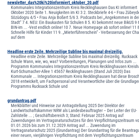
newsletter_das%20ki%20informiert_oktober_20.pdf
Kommunales Integrationszentrum Kreis Recklinghausen Das KI informiert
Oktober 2020 Seite 1. Neuigkeiten im KI 3 2. Steckbriefe 4-6 • Frau Zübeyde
Sözüdogru 4/5 • Frau Anja Boßert 5/6 3. Podcasts bei „Angekommen in de
Stadt“ 7 4. NEU: Ein Baukasten für Schulen 8 5. KI bekommt neue BikUS 9 
BIN-im ... -Vest endlich online! 10 7. Neue Homepage ab sofort online! 11 
Schnelle Hilfe für Kinder 11 9. „Mieterführerschein“ - Verbesserung der Ch
auf dem
Headline erste Zeile. Mehrzeilige Subline bis maximal dreizeilig.
Headline erste Zeile. Mehrzeilige Subline bis maximal dreizeilig. Rucksack
Schule Wann, wie, wo, was? Vorbereitungen, Planungen und Infos zum ...
Programm Kommunales Integrationszentrum Kreis Recklinghausen Kreish
Kurt-Schumacher-Allee 1 45657 Recklinghausen (Stand Juli 2020) Das
Kommunale ... Integrationszentrum Kreis Recklinghausen hat diese Brosc
2018 entwickelt, um Fachpersonal und Verantwortliche über die Grundlage
Programms Rucksack Schule und
grundantrag.pdf
Merkblätter und Hinweise zur Antragstellung 2025 Der Direktor der
Landwirtschaftskammer NRW als Landesbeauftragter – Der Leiter der EU-
Zahlstelle ... ; Geschäftsbereich 3; Stand: Februar 2025 Antrag auf
Zuwendungen im Vertragsnaturschutzes für den Verpflichtungszeitraum 
01.01.2026 bis zum 31.12.2029 Antrag auf ... Zuwendung im
Vertragsnaturschutz 2025 (Grundantrag) Der Grundantrag für die Beantrag
einer neuen, vierjährigen Verpflichtung mit dem Verpflichtungszeitraum