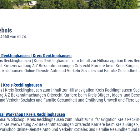
ebnis
 4660 von 6224.
s Recklinghausen | Kreis Recklinghausen
is Recklinghausen | Kreis Recklinghausen zum Inhalt zur Hilfsnavigation Kreis Re
eit Kreisverwaltung A-Z Bekanntmachungen Ortsrecht Karriere beim Kreis Bürger-, 
ecklinghausen Online-Dienste Auto und Verkehr Soziales und Familie Gesundheit
s | Kreis Recklinghausen
es | Kreis Recklinghausen zum Inhalt zur Hilfsnavigation Kreis Recklinghausen Suc
ng A-Z Bekanntmachungen Ortsrecht Karriere beim Kreis Bürger-, Ideen- und Beschw
und Verkehr Soziales und Familie Gesundheit und Ernährung Umwelt und Tiere
onal Workshop | Kreis Recklinghausen
tional Workshop | Kreis Recklinghausen zum Inhalt zur Hilfsnavigation Kreis Reckl
eit Kreisverwaltung A-Z Bekanntmachungen Ortsrecht Karriere beim Kreis Bürger-, 
 Workshop Online-Dienste Auto und Verkehr Soziales und Familie Gesundheit un