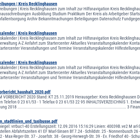
eibungen | Kreis Recklinghausen
reibungen | Kreis Recklinghausen zum Inhalt zur Hilfsnavigation Kreis Recklingha
lenausschreibungen Ausbildung Studium Praktikum Der Kreis als Arbeitgeber Startse
bfallentsorgung Archiv Bekanntmachungen Beteiligungen Datenschutz Fundgege
kalender | Kreis Recklinghausen
skalender | Kreis Recklinghausen zum Inhalt zur Hilfsnavigation Kreis Recklingha
sverwaltung A-Z Anfahrt zum Startercenter Aktuelles Veranstaltungskalender Kontak
tartercenter Veranstaltungen und Termine Veranstaltungskalender Hilfestellung
kalender | Kreis Recklinghausen
skalender | Kreis Recklinghausen zum Inhalt zur Hilfsnavigation Kreis Recklingha
sverwaltung A-Z Anfahrt zum Startercenter Aktuelles Veranstaltungskalender Kontak
tartercenter Veranstaltungen und Termine Veranstaltungskalender Hilfestellung
rbericht_haushalt_2020.pdf
VORBERICHT 2020 Stand: KT 25.11.2019 Herausgeber: Kreis Recklinghausen Der
n Telefon 0 23 61/53 - 1 Telefax 0 23 61/53 22 95 INHALTSVERZEICHNIS 1. Entwurf 
 2018 ....................................................................................... 3 
en_stadtlinien_und_taxibusse.pdf
piegel: vrrbuc1-40 Erstellungszeit: 12.09.2016 15:16:29 Linien: 40039B.ve2 M arl-S i
stellen Abfahrtszeiten 41 EF Marl-Sinsen Bf 7.24 - Schildstr. 25 - Nonnenbusch 26 - 
32 - Max-Reger-Str. 37 - Josefstr. 38 - Georg-Herwegh-Str. 39 - Ev. Friedhof 40 - Schu