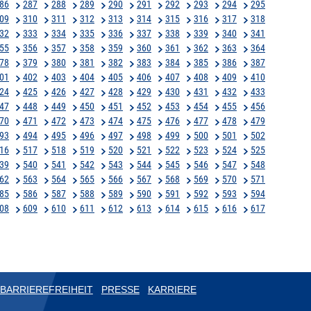
86
287
288
289
290
291
292
293
294
295
09
310
311
312
313
314
315
316
317
318
32
333
334
335
336
337
338
339
340
341
55
356
357
358
359
360
361
362
363
364
78
379
380
381
382
383
384
385
386
387
01
402
403
404
405
406
407
408
409
410
24
425
426
427
428
429
430
431
432
433
47
448
449
450
451
452
453
454
455
456
70
471
472
473
474
475
476
477
478
479
93
494
495
496
497
498
499
500
501
502
16
517
518
519
520
521
522
523
524
525
39
540
541
542
543
544
545
546
547
548
62
563
564
565
566
567
568
569
570
571
85
586
587
588
589
590
591
592
593
594
08
609
610
611
612
613
614
615
616
617
BARRIEREFREIHEIT
PRESSE
KARRIERE