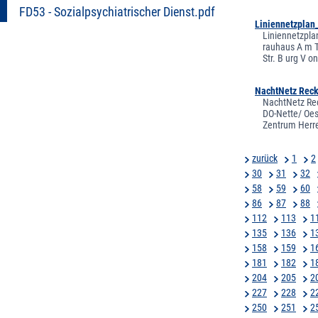
FD53 - Sozialpsychiatrischer Dienst.pdf
Liniennetzplan
Liniennetzplan
rauhaus A m T r
Str. B urg V o
NachtNetz Reck
NachtNetz Rec
DO-Nette/ Oes
Zentrum Herr
zurück
1
2
30
31
32
58
59
60
86
87
88
112
113
1
135
136
1
158
159
1
181
182
1
204
205
2
227
228
2
250
251
2