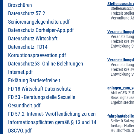
Stellenausschr
Broschüren
Stellenaussch
Datenschutz 57.2
Freizeit Stel
Verwaltung A
Seniorenangelegenheiten.pdf
Datenschutz Corhelper-App.pdf
Veranstaltungs
Veranstaltung
Datenschutz Wirtschaft
Freizeit Krei
Entwicklung S
Datenschutz_FD14
Korruptionspraevention.pdf
Veranstaltungs
Datenschutz53- Online-Belehrungen
Veranstaltung
Freizeit Krei
Internet.pdf
Entwicklung S
Erklärung Barrierefreiheit
anlagen_zum_vo
FD 18 Wirtschaft Datenschutz
ANLAGEN ZUM 
FD 53 - Beratungsstelle Sexuelle
Recklinghause
Ergebnisrechnung
Gesundheit.pdf
FD 57.2_Internet- Veröffentlichung zu den
fahrplantabell
Seite: 0 Satzs
Informationspflichten gemäß § 13 und 14
freitags Halte
DSGVO.pdf
Hülshoff-Str. 