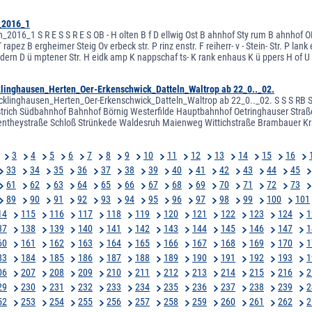
_2016_1
_2016_1 S R E S S R E S OB - H olten B f D ellwig Ost B ahnhof Sty rum B ahnhof OB
apez B ergheimer Steig Ov erbeck str. P rinz enstr. F reiherr- v - Stein- Str. P lank 
ndern D ü mptener Str. H eidk amp K nappschaf ts- K rank enhaus K ü ppers H of U 
linghausen_Herten_Oer-Erkenschwick_Datteln_Waltrop ab 22_0.._02.
klinghausen_Herten_Oer-Erkenschwick_Datteln_Waltrop ab 22_0.._02. S S S RB S 
trich Südbahnhof Bahnhof Börnig Westerfilde Hauptbahnhof Oetringhauser Straße
entheystraße Schloß Strünkede Waldesruh Maienweg Wittichstraße Brambauer Kr
3
4
5
6
7
8
9
10
11
12
13
14
15
16
33
34
35
36
37
38
39
40
41
42
43
44
45
61
62
63
64
65
66
67
68
69
70
71
72
73
89
90
91
92
93
94
95
96
97
98
99
100
101
14
115
116
117
118
119
120
121
122
123
124
1
37
138
139
140
141
142
143
144
145
146
147
1
60
161
162
163
164
165
166
167
168
169
170
1
83
184
185
186
187
188
189
190
191
192
193
1
06
207
208
209
210
211
212
213
214
215
216
2
29
230
231
232
233
234
235
236
237
238
239
2
52
253
254
255
256
257
258
259
260
261
262
2