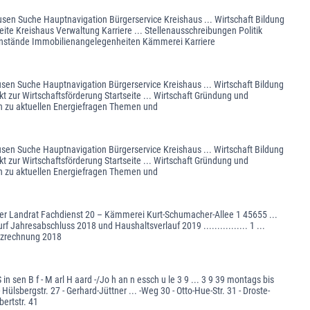
usen Suche Hauptnavigation Bürgerservice Kreishaus ... Wirtschaft Bildung
ite Kreishaus Verwaltung Karriere ... Stellenausschreibungen Politik
nstände Immobilienangelegenheiten Kämmerei Karriere
usen Suche Hauptnavigation Bürgerservice Kreishaus ... Wirtschaft Bildung
t zur Wirtschaftsförderung Startseite ... Wirtschaft Gründung und
en zu aktuellen Energiefragen Themen und
usen Suche Hauptnavigation Bürgerservice Kreishaus ... Wirtschaft Bildung
t zur Wirtschaftsförderung Startseite ... Wirtschaft Gründung und
en zu aktuellen Energiefragen Themen und
 Landrat Fachdienst 20 – Kämmerei Kurt-Schumacher-Allee 1 45655 ...
Jahresabschluss 2018 und Haushaltsverlauf 2019 ................ 1 ...
Finanzrechnung 2018
n sen B f - M arl H aard -/Jo h an n essch u le 3 9 ... 3 9 39 montags bis
Hülsbergstr. 27 - Gerhard-Jüttner ... -Weg 30 - Otto-Hue-Str. 31 - Droste-
bertstr. 41