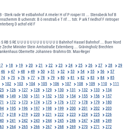
 - Sterk rade W estbahnhof A rmeler H of P rosper III ... Stensbeck hof B
enschemm B uchenstr. B ö renstraß e T rif ... tstr. P ark f riedhof F rintroper
nterberg D achsf eld F
S RB S RE U U U U U U U U U U U U U Bahnhof Hassel Bahnhof ... Buer Nord
 Zeche Minister Stein Amtsstraße Externberg ... Grävingholz Brechten
ankenhaus Obernette Johannes- Brahms-Str. Max-Reger
17
18
19
20
21
22
23
24
25
26
27
28
29
46
47
48
49
50
51
52
53
54
55
56
57
74
75
76
77
78
79
80
81
82
83
84
85
102
103
104
105
106
107
108
109
110
111
25
126
127
128
129
130
131
132
133
134
48
149
150
151
152
153
154
155
156
157
71
172
173
174
175
176
177
178
179
180
94
195
196
197
198
199
200
201
202
203
17
218
219
220
221
222
223
224
225
226
40
241
242
243
244
245
246
247
248
249
63
264
265
266
267
268
269
270
271
272