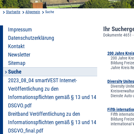
Startseite
Allgemein
Suche
Ihr Sucherg
Impressum
Dokumente 4651 -
Datenschutzerklärung
Kontakt
200 Jahre Krei
Newsletter
200 Jahre Kre
Sitemap
Bildung Freiz
Jahre Kreis R
Suche
2023_08_04 smartVEST Internet-
Diversity Unite
Diversity Unit
Veröffentlichung zu den
Kreisverwaltu
Dienste Auto 
Informationspflichten gemäß § 13 und 14
DSGVO.pdf
Fifth internati
Breitband Veröffentlichung zu den
Fifth interna
Bildung Freiz
Informationspflichten gemäß § 13 und 14
international
DSGVO_final.pdf