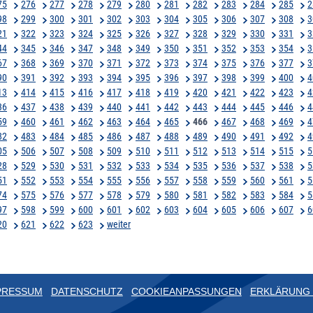
75
276
277
278
279
280
281
282
283
284
285
2
98
299
300
301
302
303
304
305
306
307
308
3
21
322
323
324
325
326
327
328
329
330
331
3
44
345
346
347
348
349
350
351
352
353
354
3
67
368
369
370
371
372
373
374
375
376
377
3
90
391
392
393
394
395
396
397
398
399
400
4
13
414
415
416
417
418
419
420
421
422
423
4
36
437
438
439
440
441
442
443
444
445
446
4
59
460
461
462
463
464
465
466
467
468
469
4
82
483
484
485
486
487
488
489
490
491
492
4
05
506
507
508
509
510
511
512
513
514
515
5
28
529
530
531
532
533
534
535
536
537
538
5
51
552
553
554
555
556
557
558
559
560
561
5
74
575
576
577
578
579
580
581
582
583
584
5
97
598
599
600
601
602
603
604
605
606
607
6
20
621
622
623
weiter
PRESSUM
DATENSCHUTZ
COOKIEANPASSUNGEN
ERKLÄRUNG 