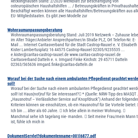
Recklinghausen Stand: 2/2020 Merkblatt zur Beschäftigung von
osteuropäischen Haushaltshilfen ... / Betreuungskräften in Privathaushalt
Beschäftigt werden können alle Haushaltshilfen/Betreuungskräften aus al
EU- Mitgliedstaaten. Es gibt zwei Modelle zur
Wohnraumanpassungsberatung
Wohnraumanpassungsberatung Stand: Juli 2019 Netzwerk – Zuhause leb
im Alter Träger/Anbieter Ansprechpartner/in Straße PLZ, Ort Telefon-Nr. E-
Mail ... Internet Caritasverband für die Stadt Castrop-Rauxel e. V. Elisabeth
Kister Lambertusplatz 16 44575 Castrop-Rauxel 02305/9235535 ...
e.kister@caritas-castrop-rauxel.de www.caritas-castrop-rauxel.de
Caritasverband Datteln e. v. Irmgard Finke Kirchstr. 29 45711 Datteln
02363/565636 irmgard.finke@caritas-datteln.de
Worauf bei der Suche nach einem ambulanten Pflegedienst geachtet werd
soll!
Worauf bei der Suche nach einem ambulanten Pflegedienst geachtet wer
soll! Ist Haus(not)ruf für Sie interessant? * (Quelle: NRW-Tipp des MASQT .
„Hausnotruf – Verlässlicher Service auf Knopfdruck“) Anhand der folgende
Kriterien können sie einschätzen, ob ein Hausnotruf für Sie Vorteile bietet: 
Ich bin ... älter als 60 Jahre.  Ich lebe allein in meiner Wohnung. 
Manchmal sehe ich tagelang nie- manden.  Seit meine Frau/mein Mann t
ist, fühle ich mich in
DokumentServlet?dokumentenname=001l6877.pdf