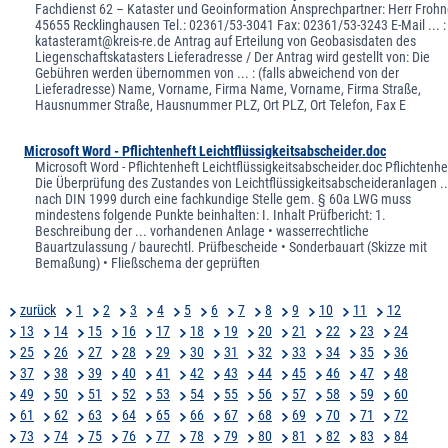
Fachdienst 62 – Kataster und Geoinformation Ansprechpartner: Herr Froh
45655 Recklinghausen Tel.: 02361/53-3041 Fax: 02361/53-3243 E-Mail ... :
katasteramt@kreis-re.de Antrag auf Erteilung von Geobasisdaten des
Liegenschaftskatasters Lieferadresse / Der Antrag wird gestellt von: Die
Gebühren werden übernommen von ... : (falls abweichend von der
Lieferadresse) Name, Vorname, Firma Name, Vorname, Firma Straße,
Hausnummer Straße, Hausnummer PLZ, Ort PLZ, Ort Telefon, Fax E
Microsoft Word - Pflichtenheft Leichtflüssigkeitsabscheider.doc
Microsoft Word - Pflichtenheft Leichtflüssigkeitsabscheider.doc Pflichtenhe
Die Überprüfung des Zustandes von Leichtflüssigkeitsabscheideranlagen ..
nach DIN 1999 durch eine fachkundige Stelle gem. § 60a LWG muss
mindestens folgende Punkte beinhalten: I. Inhalt Prüfbericht: 1.
Beschreibung der ... vorhandenen Anlage • wasserrechtliche
Bauartzulassung / baurechtl. Prüfbescheide • Sonderbauart (Skizze mit
Bemaßung) • Fließschema der geprüften
zurück
1
2
3
4
5
6
7
8
9
10
11
12
13
14
15
16
17
18
19
20
21
22
23
24
25
26
27
28
29
30
31
32
33
34
35
36
37
38
39
40
41
42
43
44
45
46
47
48
49
50
51
52
53
54
55
56
57
58
59
60
61
62
63
64
65
66
67
68
69
70
71
72
73
74
75
76
77
78
79
80
81
82
83
84