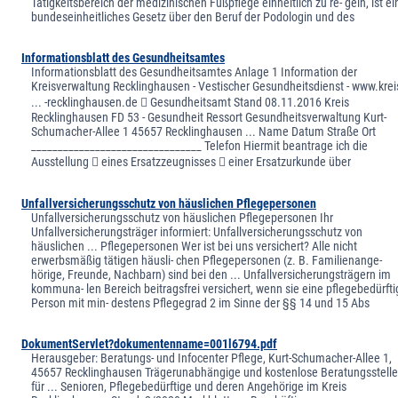
Tätigkeitsbereich der medizinischen Fußpflege einheitlich zu re- geln, ist ei
bundeseinheitliches Gesetz über den Beruf der Podologin und des
Informationsblatt des Gesundheitsamtes
Informationsblatt des Gesundheitsamtes Anlage 1 Information der
Kreisverwaltung Recklinghausen - Vestischer Gesundheitsdienst - www.krei
... -recklinghausen.de  Gesundheitsamt Stand 08.11.2016 Kreis
Recklinghausen FD 53 - Gesundheit Ressort Gesundheitsverwaltung Kurt-
Schumacher-Allee 1 45657 Recklinghausen ... Name Datum Straße Ort
________________________________ Telefon Hiermit beantrage ich die
Ausstellung  eines Ersatzzeugnisses  einer Ersatzurkunde über
Unfallversicherungsschutz von häuslichen Pflegepersonen
Unfallversicherungsschutz von häuslichen Pflegepersonen Ihr
Unfallversicherungsträger informiert: Unfallversicherungsschutz von
häuslichen ... Pflegepersonen Wer ist bei uns versichert? Alle nicht
erwerbsmäßig tätigen häusli- chen Pflegepersonen (z. B. Familienange-
hörige, Freunde, Nachbarn) sind bei den ... Unfallversicherungsträgern im
kommuna- len Bereich beitragsfrei versichert, wenn sie eine pflegebedürft
Person mit min- destens Pflegegrad 2 im Sinne der §§ 14 und 15 Abs
DokumentServlet?dokumentenname=001l6794.pdf
Herausgeber: Beratungs- und Infocenter Pflege, Kurt-Schumacher-Allee 1,
45657 Recklinghausen Trägerunabhängige und kostenlose Beratungsstell
für ... Senioren, Pflegebedürftige und deren Angehörige im Kreis