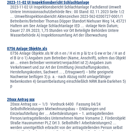
2023-11-02 UI Inspektionsbericht Schlachtanlage
2023-11-02 UI Inspektionsbericht Schlachtanlage Fachdienst Umwelt
Untere Immissionsschutzbehörde Rev.: 00 Stand: 02.11.2023 Seite 1/2
... Umweltinspektionsbericht Aktenzeichen 2023-562-0200727-0001/1
Betreiberin/Betreiber Thomas Döpper Standort Niehuser Weg 14, 45721
Haltern am See Anlage Schlachtanlage IED ... -Anlage Nein Datum;
Dauer 27.09.2023; 1,75 Stunden vor Ort Beteiligte Behörden Untere
Wasserbehörde A) Inspektionsumfang Art der Überwachung
0756 Anlage Objekte.xls
0756 Anlage Objekte.xls W oh n en / H ei m p lä tz e G ew er be / H an d
el B ür o 1) Angaben zum Betreiber (Name, Anschrift), sofern das Objekt
an ... einen Betreiber vermietet/verpachtet ist 2) Angaben zum
Verkehrswert und zur Art der Ermittlung (Anschaffungskosten,
Herstellungskosten, Sachwert ... , Ertragswert) – bitte geeignete
Nachweise beifügen 3) p. a. - nach Abzug nicht umlagefähiger
Nebenkosten 4) Gesamtbelastung einschließlich NRW.Bank-Darlehen 5)
p
20xxx Antrag xxx
20xxx Antrag xxx — 1/3 · Vordruck 6400 · Fassung 04/24
Selbsthilfeleistungen Mietwohnungsbau – Erklärungen und
Einzelaufstellung der ... Arbeitsleistungen – 1. antragstellenden
Person/antragstellendes Unternehmen Name Vorname 2. Förderobjekt
Straße Hausnummer PLZ Ort 3. Selbsthilfe1 Arbeitsleistungen2 ...
werden unentgeltlich erbracht von der antragstellenden Person selbst