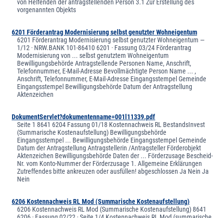
von Helfenden der antragstellenden Person 3.1 Zur Erstellung des
vorgenannten Objekts
6201 Förderantrag Modernisierung selbst genutzter Wohneigentum
6201 Förderantrag Modernisierung selbst genutzter Wohneigentum —
1/12 · NRW.BANK 101-86410 6201 · Fassung 03/24 Förderantrag
Modernisierung von ... selbst genutztem Wohneigentum
Bewilligungsbehörde Antragstellende Personen Name, Anschrift,
Telefonnummer, E-Mail-Adresse Bevollmächtigte Person Name ... ,
Anschrift, Telefonnummer, E-Mail-Adresse Eingangsstempel Gemeinde
Eingangsstempel Bewilligungsbehörde Datum der Antragstellung
Aktenzeichen
DokumentServlet?dokumentenname=001l11339.pdf
Seite 1 8641 6204 Fassung 01/18 Kostennachweis RL BestandsInvest
(Summarische Kostenaufstellung) Bewilligungsbehörde
Eingangsstempel ... Bewilligungsbehörde Eingangsstempel Gemeinde
Datum der Antragstellung Antragstellerin /Antragsteller Förderobjekt
Aktenzeichen Bewilligungsbehörde Daten der ... Förderzusage Bescheid-
Nr. vom Konto-Nummer der Förderzusage 1. Allgemeine Erklärungen
Zutreffendes bitte ankreuzen oder ausfüllen! abgeschlossen Ja Nein Ja
Nein
6206 Kostennachweis RL Mod (Summarische Kostenaufstellung)
6206 Kostennachweis RL Mod (Summarische Kostenaufstellung) 8641
6206 · Fassung 02/22 · Seite 1/4 Kostennachweis RL Mod (summarische