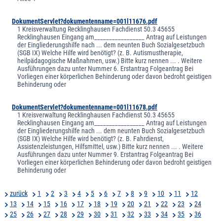
DokumentServlet?dokumentenname=001l11676.pdf
1 Kreisverwaltung Recklinghausen Fachdienst 50.3 45655
Recklinghausen Eingang am_________________ Antrag auf Leistungen
der Eingliederungshilfe nach ... dem neunten Buch Sozialgesetzbuch
(SGB IX) Welche Hilfe wird benötigt? (z. B. Autismustherapie,
heilpädagogische Maßnahmen, usw.) Bitte kurz nennen ... . Weitere
Ausführungen dazu unter Nummer 6. Erstantrag Folgeantrag Bei
Vorliegen einer körperlichen Behinderung oder davon bedroht geistigen
Behinderung oder
DokumentServlet?dokumentenname=001l11678.pdf
1 Kreisverwaltung Recklinghausen Fachdienst 50.3 45655
Recklinghausen Eingang am_________________ Antrag auf Leistungen
der Eingliederungshilfe nach ... dem neunten Buch Sozialgesetzbuch
(SGB IX) Welche Hilfe wird benötigt? (z. B. Fahrdienst,
Assistenzleistungen, Hilfsmittel, usw.) Bitte kurz nennen ... . Weitere
Ausführungen dazu unter Nummer 9. Erstantrag Folgeantrag Bei
Vorliegen einer körperlichen Behinderung oder davon bedroht geistigen
Behinderung oder
zurück
1
2
3
4
5
6
7
8
9
10
11
12
13
14
15
16
17
18
19
20
21
22
23
24
25
26
27
28
29
30
31
32
33
34
35
36