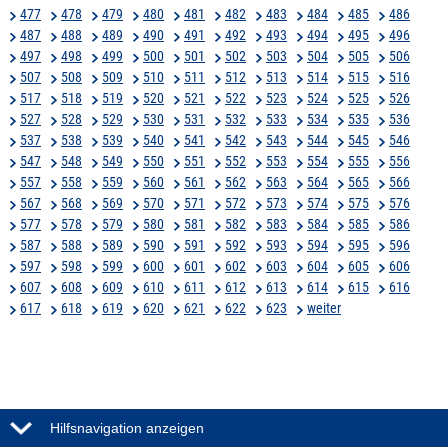
477
478
479
480
481
482
483
484
485
486
487
488
489
490
491
492
493
494
495
496
497
498
499
500
501
502
503
504
505
506
507
508
509
510
511
512
513
514
515
516
517
518
519
520
521
522
523
524
525
526
527
528
529
530
531
532
533
534
535
536
537
538
539
540
541
542
543
544
545
546
547
548
549
550
551
552
553
554
555
556
557
558
559
560
561
562
563
564
565
566
567
568
569
570
571
572
573
574
575
576
577
578
579
580
581
582
583
584
585
586
587
588
589
590
591
592
593
594
595
596
597
598
599
600
601
602
603
604
605
606
607
608
609
610
611
612
613
614
615
616
617
618
619
620
621
622
623
weiter
Hilfsnavigation anzeigen