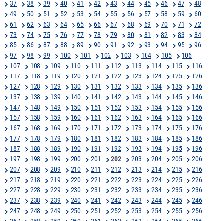
37
38
39
40
41
42
43
44
45
46
47
48
49
50
51
52
53
54
55
56
57
58
59
60
61
62
63
64
65
66
67
68
69
70
71
72
73
74
75
76
77
78
79
80
81
82
83
84
85
86
87
88
89
90
91
92
93
94
95
96
97
98
99
100
101
102
103
104
105
106
107
108
109
110
111
112
113
114
115
116
117
118
119
120
121
122
123
124
125
126
127
128
129
130
131
132
133
134
135
136
137
138
139
140
141
142
143
144
145
146
147
148
149
150
151
152
153
154
155
156
157
158
159
160
161
162
163
164
165
166
167
168
169
170
171
172
173
174
175
176
177
178
179
180
181
182
183
184
185
186
187
188
189
190
191
192
193
194
195
196
197
198
199
200
201
202
203
204
205
206
207
208
209
210
211
212
213
214
215
216
217
218
219
220
221
222
223
224
225
226
227
228
229
230
231
232
233
234
235
236
237
238
239
240
241
242
243
244
245
246
247
248
249
250
251
252
253
254
255
256
257
258
259
260
261
262
263
264
265
266