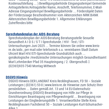
Kostenaufstellung ... ) Bewilligungsbehörde Eingangsstempel Gemeinde
Antragstellerin/Antragsteller Name, Anschrift, Telefonnummer, E-Mail-
Adresse Eingangsstempel Bewilligungsbehörde ... Förderobjekt Daten
der Förderzusage Bescheidnummer vom Aktenzeichen NRW.BANK
Aktenzeichen Bewilligungsbehörde 1. Allgemeine Erklärungen
Zutreffendes bitte
Sprechstundenplan der AIDS-Beratung
Sprechstundenplan der AIDS-Beratung Beratungsstelle Sexuelle
Gesundheit A I D S / S T I Sprechstunde / HIV - Test / STI-
Untersuchungen Juni 2025 ... Termine können Sie online www.kreis-
re.de/aids , per mail oder telefonisch s.u. vereinbaren Stadt Datum
Uhrzeit Marl HIV/STI-Sprechstunde Grundsätzlich auch ...
gynäkologische /medizinische Untersuchungen möglich Gesundheitsamt
Marl Lehmbecker Pfad 35 Haupteingang / 2. Obergeschoß 
(02365)935-7540 Montag Mittwoch
DSGVO Hinweis
DSGVO Hinweis DER LANDRAT Kreis Recklinghausen, FD 50 – Soziale
Leistungen | (02361) 53-0 | www.kreis-re.de Hinweise zum Schutz Ihrer
persönlichen ... Daten gemäß Art. 13 und 14 EU-Datenschutz-
Grundverordnung (DSGVO) Beantragung von Hilfe zur Pflege in
Einrichtungen Beantragung von Pflegewohngeld ... Beantragung von
Leistungen der Eingliederungshilfe 1. Verantwortliche Stelle Kreis
Recklinghausen Fachdienst 50 – Soziale Leistungen Kurt-Schumacher-
Allee 1