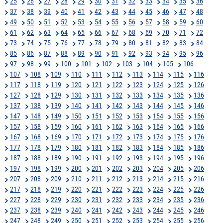
25
26
27
28
29
30
31
32
33
34
35
36
37
38
39
40
41
42
43
44
45
46
47
48
49
50
51
52
53
54
55
56
57
58
59
60
61
62
63
64
65
66
67
68
69
70
71
72
73
74
75
76
77
78
79
80
81
82
83
84
85
86
87
88
89
90
91
92
93
94
95
96
97
98
99
100
101
102
103
104
105
106
107
108
109
110
111
112
113
114
115
116
117
118
119
120
121
122
123
124
125
126
127
128
129
130
131
132
133
134
135
136
137
138
139
140
141
142
143
144
145
146
147
148
149
150
151
152
153
154
155
156
157
158
159
160
161
162
163
164
165
166
167
168
169
170
171
172
173
174
175
176
177
178
179
180
181
182
183
184
185
186
187
188
189
190
191
192
193
194
195
196
197
198
199
200
201
202
203
204
205
206
207
208
209
210
211
212
213
214
215
216
217
218
219
220
221
222
223
224
225
226
227
228
229
230
231
232
233
234
235
236
237
238
239
240
241
242
243
244
245
246
247
248
249
250
251
252
253
254
255
256