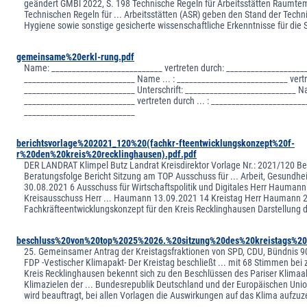
geändert GMBl 2022, S. 198 Technische Regeln für Arbeitsstätten Raumte
Technischen Regeln für ... Arbeitsstätten (ASR) geben den Stand der Techn
Hygiene sowie sonstige gesicherte wissenschaftliche Erkenntnisse für die 
gemeinsame%20erkl-rung.pdf
Name: ___________________________ vertreten durch: _____________________
___________________________ Name ... : ___________________________ vertr
___________________________ Unterschrift: ___________________________ 
___________________________ vertreten durch ... : ________________________
___________________________
berichtsvorlage%202021_120%20(fachkr-fteentwicklungskonzept%20f-
r%20den%20kreis%20recklinghausen).pdf.pdf
DER LANDRAT Klimpel Butz Landrat Kreisdirektor Vorlage Nr.: 2021/120 Ber
Beratungsfolge Bericht Sitzung am TOP Ausschuss für ... Arbeit, Gesundhe
30.08.2021 6 Ausschuss für Wirtschaftspolitik und Digitales Herr Hauman
Kreisausschuss Herr ... Haumann 13.09.2021 14 Kreistag Herr Haumann 
Fachkräfteentwicklungskonzept für den Kreis Recklinghausen Darstellung d
beschluss%20von%20top%2025%2026.%20sitzung%20des%20kreistags%20v
25. Gemeinsamer Antrag der Kreistagsfraktionen von SPD, CDU, Bündnis 90
FDP -Vestischer Klimapakt- Der Kreistag beschließt ... mit 68 Stimmen be
Kreis Recklinghausen bekennt sich zu den Beschlüssen des Pariser Kli
Klimazielen der ... Bundesrepublik Deutschland und der Europäischen Unio
wird beauftragt, bei allen Vorlagen die Auswirkungen auf das Klima aufzuz