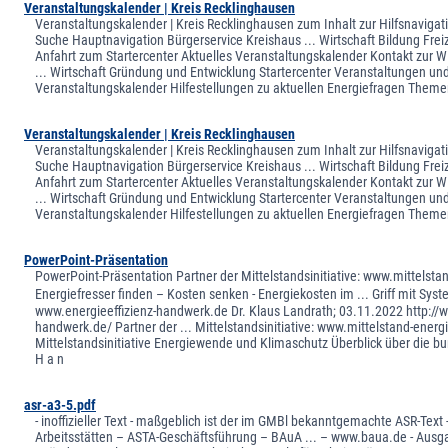
Veranstaltungskalender | Kreis Recklinghausen
Veranstaltungskalender | Kreis Recklinghausen zum Inhalt zur Hilfsnavigat
Suche Hauptnavigation Bürgerservice Kreishaus ... Wirtschaft Bildung Frei
Anfahrt zum Startercenter Aktuelles Veranstaltungskalender Kontakt zur Wi
... Wirtschaft Gründung und Entwicklung Startercenter Veranstaltungen un
Veranstaltungskalender Hilfestellungen zu aktuellen Energiefragen Them
Veranstaltungskalender | Kreis Recklinghausen
Veranstaltungskalender | Kreis Recklinghausen zum Inhalt zur Hilfsnavigat
Suche Hauptnavigation Bürgerservice Kreishaus ... Wirtschaft Bildung Frei
Anfahrt zum Startercenter Aktuelles Veranstaltungskalender Kontakt zur Wi
... Wirtschaft Gründung und Entwicklung Startercenter Veranstaltungen un
Veranstaltungskalender Hilfestellungen zu aktuellen Energiefragen Them
PowerPoint-Präsentation
PowerPoint-Präsentation Partner der Mittelstandsinitiative: www.mittelst
Energiefresser finden – Kosten senken - Energiekosten im ... Griff mit Syst
www.energieeffizienz-handwerk.de Dr. Klaus Landrath; 03.11.2022 http://w
handwerk.de/ Partner der ... Mittelstandsinitiative: www.mittelstand-ener
Mittelstandsinitiative Energiewende und Klimaschutz Überblick über die bund
H a n
asr-a3-5.pdf
- inoffizieller Text - maßgeblich ist der im GMBl bekanntgemachte ASR-Text 
Arbeitsstätten – ASTA-Geschäftsführung – BAuA ... – www.baua.de - Ausga