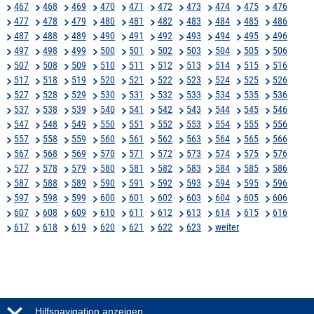
467
468
469
470
471
472
473
474
475
476
477
478
479
480
481
482
483
484
485
486
487
488
489
490
491
492
493
494
495
496
497
498
499
500
501
502
503
504
505
506
507
508
509
510
511
512
513
514
515
516
517
518
519
520
521
522
523
524
525
526
527
528
529
530
531
532
533
534
535
536
537
538
539
540
541
542
543
544
545
546
547
548
549
550
551
552
553
554
555
556
557
558
559
560
561
562
563
564
565
566
567
568
569
570
571
572
573
574
575
576
577
578
579
580
581
582
583
584
585
586
587
588
589
590
591
592
593
594
595
596
597
598
599
600
601
602
603
604
605
606
607
608
609
610
611
612
613
614
615
616
617
618
619
620
621
622
623
weiter
Hilfsnavigation anzeigen