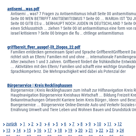
antisemi...was.pdf
Antisemi … was? 7 Fragen zu Antisemitismus Inhalt Seite 00 anitsemitismus
Seite 00 WEN BETRIFFT ANITSEMITISMUS ? Seite 00 ... WARUm IST "DU 
Seite 00 GITB ES u .. bERHAUPT NOCH JUDEN IN DEUTSCHLAND ? Seite 00 K
einen Schlussstrich ... ziehen ? Seite 00 ist antisemitismus eine form von 
israel kritisieren ? Seite 00 bringen die flu .. chtlinge antisemitismus
griffbereit_flyer_ausgef-llt_2logos_22.pdf
Familien entdecken gemeinsam Spiel und Sprache GriffbereitGriffbereit Da
richtet sich an Eltern/ Familien mit und ohne ... internationale Familienge
Alter zwischen 1 und 3 Jahren. Griffbereit fördert die frühkindliche Entwic
... Aktivitäten mit den Eltern/ Familien und schafft eine wichtige Grundla
Sprachkompetenz. Die Mehrsprachigkeit wird dabei als Potenzial der
Bürgerservice | Kreis Recklinghausen
Bürgerservice | Kreis Recklinghausen zum Inhalt zur Hilfsnavigation Kreis
Hauptnavigation Bürgerservice Kreishaus Wirtschaft ... Bildung Freizeit Kr
Bekanntmachungen Ortsrecht Karriere beim Kreis Bürger-, Ideen- und Besc
Buergerservice ... Bürgerservice Online-Dienste Auto und Verkehr Soziale
Ernährung Umwelt und Tiere Leben und Wohnen Bauen und Grundstück Un
zurück
1
2
3
4
5
6
7
8
9
10
11
12
13
14
15
16
17
18
19
20
21
22
23
24