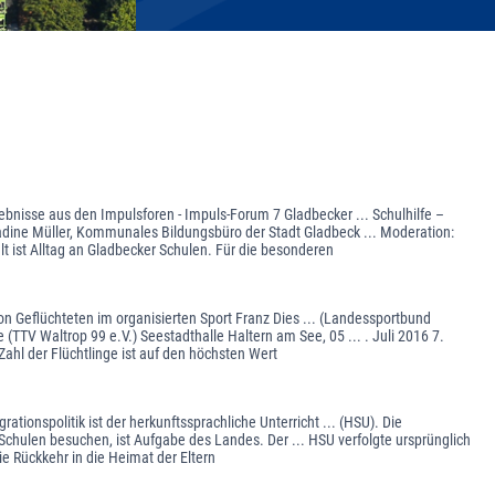
bnisse aus den Impulsforen - Impuls-Forum 7 Gladbecker ... Schulhilfe –
adine Müller, Kommunales Bildungsbüro der Stadt Gladbeck ... Moderation:
 ist Alltag an Gladbecker Schulen. Für die besonderen
von Geflüchteten im organisierten Sport Franz Dies ... (Landessportbund
TTV Waltrop 99 e.V.) Seestadthalle Haltern am See, 05 ... . Juli 2016 7.
ahl der Flüchtlinge ist auf den höchsten Wert
ationspolitik ist der herkunftssprachliche Unterricht ... (HSU). Die
 Schulen besuchen, ist Aufgabe des Landes. Der ... HSU verfolgte ursprünglich
 Rückkehr in die Heimat der Eltern