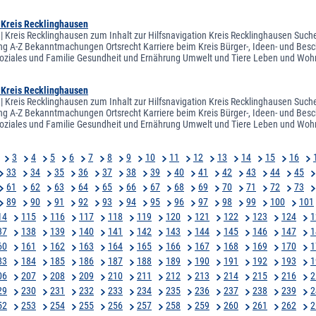
| Kreis Recklinghausen
 | Kreis Recklinghausen zum Inhalt zur Hilfsnavigation Kreis Recklinghausen Suche
ng A-Z Bekanntmachungen Ortsrecht Karriere beim Kreis Bürger-, Ideen- und Besch
oziales und Familie Gesundheit und Ernährung Umwelt und Tiere Leben und Woh
| Kreis Recklinghausen
 | Kreis Recklinghausen zum Inhalt zur Hilfsnavigation Kreis Recklinghausen Suche
ng A-Z Bekanntmachungen Ortsrecht Karriere beim Kreis Bürger-, Ideen- und Besch
oziales und Familie Gesundheit und Ernährung Umwelt und Tiere Leben und Woh
3
4
5
6
7
8
9
10
11
12
13
14
15
16
33
34
35
36
37
38
39
40
41
42
43
44
45
61
62
63
64
65
66
67
68
69
70
71
72
73
89
90
91
92
93
94
95
96
97
98
99
100
101
14
115
116
117
118
119
120
121
122
123
124
1
37
138
139
140
141
142
143
144
145
146
147
1
60
161
162
163
164
165
166
167
168
169
170
1
83
184
185
186
187
188
189
190
191
192
193
1
06
207
208
209
210
211
212
213
214
215
216
2
29
230
231
232
233
234
235
236
237
238
239
2
52
253
254
255
256
257
258
259
260
261
262
2