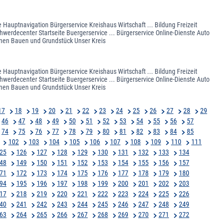
 Hauptnavigation Bürgerservice Kreishaus Wirtschaft ... Bildung Freizeit
werdecenter Startseite Buergerservice ... Bürgerservice Online-Dienste Auto
nen Bauen und Grundstück Unser Kreis
 Hauptnavigation Bürgerservice Kreishaus Wirtschaft ... Bildung Freizeit
werdecenter Startseite Buergerservice ... Bürgerservice Online-Dienste Auto
nen Bauen und Grundstück Unser Kreis
17
18
19
20
21
22
23
24
25
26
27
28
29
46
47
48
49
50
51
52
53
54
55
56
57
74
75
76
77
78
79
80
81
82
83
84
85
102
103
104
105
106
107
108
109
110
111
25
126
127
128
129
130
131
132
133
134
48
149
150
151
152
153
154
155
156
157
71
172
173
174
175
176
177
178
179
180
94
195
196
197
198
199
200
201
202
203
17
218
219
220
221
222
223
224
225
226
40
241
242
243
244
245
246
247
248
249
63
264
265
266
267
268
269
270
271
272