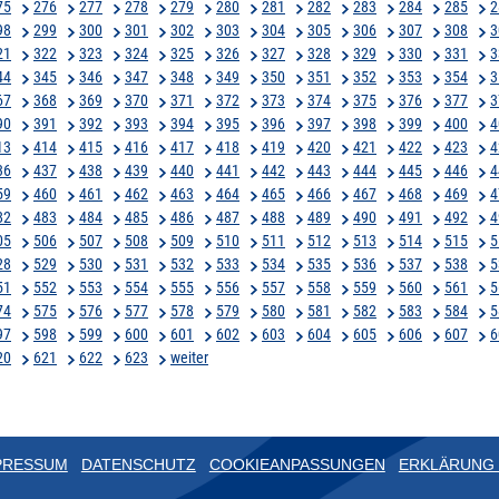
75
276
277
278
279
280
281
282
283
284
285
2
98
299
300
301
302
303
304
305
306
307
308
3
21
322
323
324
325
326
327
328
329
330
331
3
44
345
346
347
348
349
350
351
352
353
354
3
67
368
369
370
371
372
373
374
375
376
377
3
90
391
392
393
394
395
396
397
398
399
400
4
13
414
415
416
417
418
419
420
421
422
423
4
36
437
438
439
440
441
442
443
444
445
446
4
59
460
461
462
463
464
465
466
467
468
469
4
82
483
484
485
486
487
488
489
490
491
492
4
05
506
507
508
509
510
511
512
513
514
515
5
28
529
530
531
532
533
534
535
536
537
538
5
51
552
553
554
555
556
557
558
559
560
561
5
74
575
576
577
578
579
580
581
582
583
584
5
97
598
599
600
601
602
603
604
605
606
607
6
20
621
622
623
weiter
PRESSUM
DATENSCHUTZ
COOKIEANPASSUNGEN
ERKLÄRUNG 