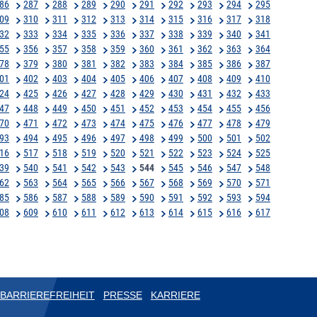
86
287
288
289
290
291
292
293
294
295
09
310
311
312
313
314
315
316
317
318
32
333
334
335
336
337
338
339
340
341
55
356
357
358
359
360
361
362
363
364
78
379
380
381
382
383
384
385
386
387
01
402
403
404
405
406
407
408
409
410
24
425
426
427
428
429
430
431
432
433
47
448
449
450
451
452
453
454
455
456
70
471
472
473
474
475
476
477
478
479
93
494
495
496
497
498
499
500
501
502
16
517
518
519
520
521
522
523
524
525
39
540
541
542
543
544
545
546
547
548
62
563
564
565
566
567
568
569
570
571
85
586
587
588
589
590
591
592
593
594
08
609
610
611
612
613
614
615
616
617
BARRIEREFREIHEIT
PRESSE
KARRIERE