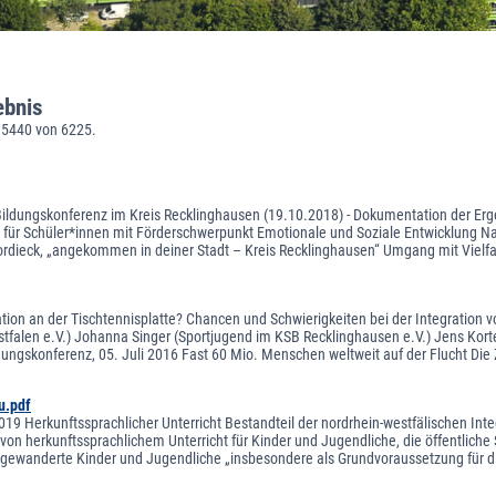
ebnis
 5440 von 6225.
Bildungskonferenz im Kreis Recklinghausen (19.10.2018) - Dokumentation der Erge
 für Schüler*innen mit Förderschwerpunkt Emotionale und Soziale Entwicklung N
rdieck, „angekommen in deiner Stadt – Kreis Recklinghausen“ Umgang mit Vielfalt
ation an der Tischtennisplatte? Chancen und Schwierigkeiten bei der Integration 
tfalen e.V.) Johanna Singer (Sportjugend im KSB Recklinghausen e.V.) Jens Korte (
dungskonferenz, 05. Juli 2016 Fast 60 Mio. Menschen weltweit auf der Flucht Die Z
u.pdf
19 Herkunftssprachlicher Unterricht Bestandteil der nordrhein-westfälischen Integr
von herkunftssprachlichem Unterricht für Kinder und Jugendliche, die öffentliche
gewanderte Kinder und Jugendliche „insbesondere als Grundvoraussetzung für die