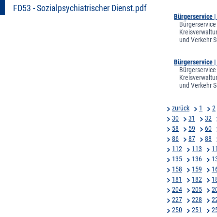
FD53 - Sozialpsychiatrischer Dienst.pdf
Bürgerservice 
Bürgerservice
Kreisverwaltu
und Verkehr S
Bürgerservice 
Bürgerservice
Kreisverwaltu
und Verkehr S
zurück
1
2
30
31
32
58
59
60
86
87
88
112
113
1
135
136
1
158
159
1
181
182
1
204
205
2
227
228
2
250
251
2