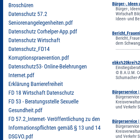
Bürger-, Ideen
Broschüren
Bürger-, Idee
Datenschutz 57.2
Wirtschaft Bi
Ideen- und Be
Seniorenangelegenheiten.pdf
Datenschutz Corhelper-App.pdf
Bericht_Frauen
Bericht_Fraue
Datenschutz Wirtschaft
dem Schwangers
..................
Datenschutz_FD14
Korruptionspraevention.pdf
ebks%20krei%2
Datenschutz53- Online-Belehrungen
Einstiegsbera
© B.A.U.M. C
Internet.pdf
Schumacher-Al
Erklärung Barrierefreiheit
Bürgerservice 
FD 18 Wirtschaft Datenschutz
Bürgerservice
FD 53 - Beratungsstelle Sexuelle
Kreisverwaltu
und Verkehr S
Gesundheit.pdf
FD 57.2_Internet- Veröffentlichung zu den
Bürgerservice 
Bürgerservice
Informationspflichten gemäß § 13 und 14
Kreisverwaltu
DSGVO.pdf
und Verkehr S