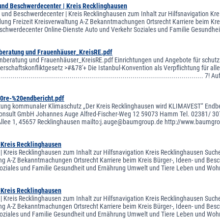
 und Beschwerdecenter | Kreis Recklinghausen
n und Beschwerdecenter | Kreis Recklinghausen zum Inhalt zur Hilfsnavigation Kr
ldung Freizeit Kreisverwaltung A-Z Bekanntmachungen Ortsrecht Karriere beim Krei
schwerdecenter Online-Dienste Auto und Verkehr Soziales und Familie Gesundh
beratung und Frauenhäuser_KreisRE.pdf
nberatung und Frauenhäuser_KreisRE.pdf Einrichtungen und Angebote für schutz
chaftskonfliktgesetz >#&78'+ Die Istanbul-Konvention als Verpflichtung für alle staatl
......................................................................................................... 7!
0re-%20endbericht.pdf
tung kommunaler Klimaschutz „Der Kreis Recklinghausen wird KLIMAVEST“ Endberi
onsult GmbH Johannes Auge Alfred-Fischer-Weg 12 59073 Hamm Tel. 02381/ 30
lee 1, 45657 Recklinghausen mailto:j.auge@baumgroup.de http://www.baumgroup
| Kreis Recklinghausen
 | Kreis Recklinghausen zum Inhalt zur Hilfsnavigation Kreis Recklinghausen Suche
ng A-Z Bekanntmachungen Ortsrecht Karriere beim Kreis Bürger-, Ideen- und Besch
oziales und Familie Gesundheit und Ernährung Umwelt und Tiere Leben und Woh
| Kreis Recklinghausen
 | Kreis Recklinghausen zum Inhalt zur Hilfsnavigation Kreis Recklinghausen Suche
ng A-Z Bekanntmachungen Ortsrecht Karriere beim Kreis Bürger-, Ideen- und Besch
oziales und Familie Gesundheit und Ernährung Umwelt und Tiere Leben und Woh