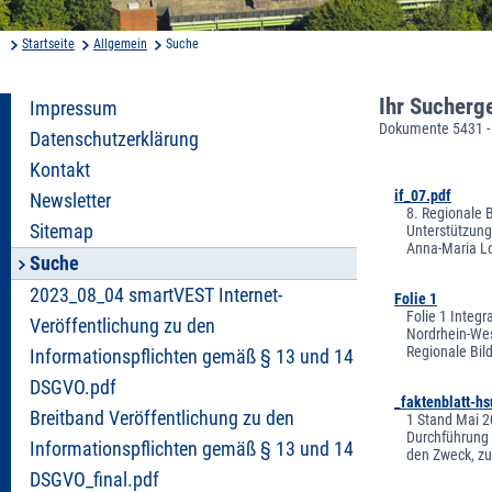
Startseite
Allgemein
Suche
Ihr Sucherg
Impressum
Dokumente 5431 -
Datenschutzerklärung
Kontakt
if_07.pdf
Newsletter
8. Regionale 
Sitemap
Unterstützung
Anna-Maria Lo
Suche
2023_08_04 smartVEST Internet-
Folie 1
Folie 1 Integr
Veröffentlichung zu den
Nordrhein-Wes
Regionale Bil
Informationspflichten gemäß § 13 und 14
DSGVO.pdf
_faktenblatt-hs
Breitband Veröffentlichung zu den
1 Stand Mai 20
Durchführung 
Informationspflichten gemäß § 13 und 14
den Zweck, zu
DSGVO_final.pdf