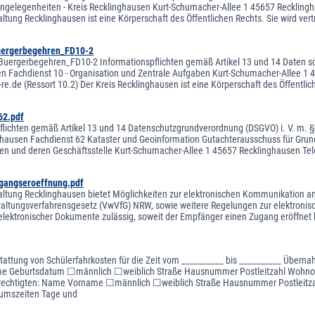
angelegenheiten - Kreis Recklinghausen Kurt-Schumacher-Allee 1 45657 Recklingh
altung Recklinghausen ist eine Körperschaft des Öffentlichen Rechts. Sie wird ver
uergerbegehren_FD10-2
uergerbegehren_FD10-2 Informationspflichten gemäß Artikel 13 und 14 Daten sch
n Fachdienst 10 - Organisation und Zentrale Aufgaben Kurt-Schumacher-Allee 1 4
re.de (Ressort 10.2) Der Kreis Recklinghausen ist eine Körperschaft des Öffentlic
62.pdf
flichten gemäß Artikel 13 und 14 Datenschutzgrundverordnung (DSGVO) i. V. m. §
ghausen Fachdienst 62 Kataster und Geoinformation Gutachterausschuss für Grunds
ten und deren Geschäftsstelle Kurt-Schumacher-Allee 1 45657 Recklinghausen Te
gangseroeffnung.pdf
altung Recklinghausen bietet Möglichkeiten zur elektronischen Kommunikation an.
altungsverfahrensgesetz (VwVfG) NRW, sowie weitere Regelungen zur elektronische
elektronischer Dokumente zulässig, soweit der Empfänger einen Zugang eröffnet
stattung von Schülerfahrkosten für die Zeit vom __________ bis __________ Über
 Geburtsdatum ☐männlich ☐weiblich Straße Hausnummer Postleitzahl Wohnort B
rechtigten: Name Vorname ☐männlich ☐weiblich Straße Hausnummer Postleitza
kumszeiten Tage und