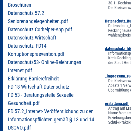
30.1 - Rechts
Broschüren
Die Kreisverw
Datenschutz 57.2
Seniorenangelegenheiten.pdf
Datenschutz_B
Datenschutz_B
Datenschutz Corhelper-App.pdf
Recklinghause
wahlen@kreis-
Datenschutz Wirtschaft
Datenschutz_FD14
datenschutz_fd
Informationsp
Korruptionspraevention.pdf
Kreis Recklin
Datenschutz53- Online-Belehrungen
der Stadt Her
Internet.pdf
_impressum_zu
Erklärung Barrierefreiheit
Die Kreisverw
Absatz 1 Verw
FD 18 Wirtschaft Datenschutz
Übermittlung 
FD 53 - Beratungsstelle Sexuelle
Gesundheit.pdf
erstattung.pdf
Antrag auf Er
FD 57.2_Internet- Veröffentlichung zu den
Name Vorname
Erziehungsbe
Informationspflichten gemäß § 13 und 14
Schul-/Prakti
DSGVO.pdf