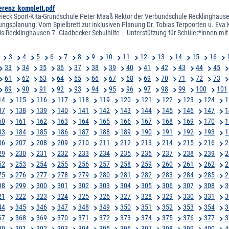
erenz_komplett.pdf
eieck Sport-Kita-Grundschule Peter Maaß Rektor der Verbundschule Recklinghausen
ungsplanung: Vom Spielbrett zur inklusiven Planung Dr. Tobias Terpoorten u. Eva 
is Recklinghausen 7. Gladbecker Schulhilfe – Unterstützung für Schüler*innen m
3
4
5
6
7
8
9
10
11
12
13
14
15
16
33
34
35
36
37
38
39
40
41
42
43
44
45
61
62
63
64
65
66
67
68
69
70
71
72
73
89
90
91
92
93
94
95
96
97
98
99
100
101
14
115
116
117
118
119
120
121
122
123
124
1
37
138
139
140
141
142
143
144
145
146
147
1
60
161
162
163
164
165
166
167
168
169
170
1
83
184
185
186
187
188
189
190
191
192
193
1
06
207
208
209
210
211
212
213
214
215
216
2
29
230
231
232
233
234
235
236
237
238
239
2
52
253
254
255
256
257
258
259
260
261
262
2
75
276
277
278
279
280
281
282
283
284
285
2
98
299
300
301
302
303
304
305
306
307
308
3
21
322
323
324
325
326
327
328
329
330
331
3
44
345
346
347
348
349
350
351
352
353
354
3
67
368
369
370
371
372
373
374
375
376
377
3
90
391
392
393
394
395
396
397
398
399
400
4