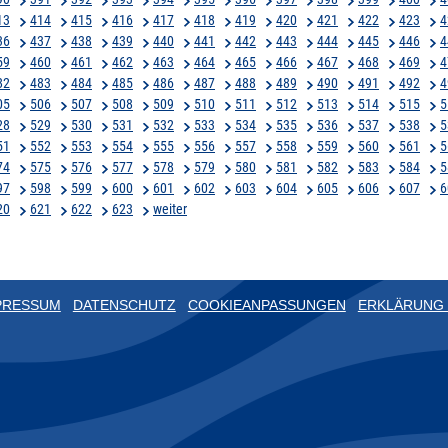
13
414
415
416
417
418
419
420
421
422
423
4
36
437
438
439
440
441
442
443
444
445
446
4
59
460
461
462
463
464
465
466
467
468
469
4
82
483
484
485
486
487
488
489
490
491
492
4
05
506
507
508
509
510
511
512
513
514
515
5
28
529
530
531
532
533
534
535
536
537
538
5
51
552
553
554
555
556
557
558
559
560
561
5
74
575
576
577
578
579
580
581
582
583
584
5
97
598
599
600
601
602
603
604
605
606
607
6
20
621
622
623
weiter
PRESSUM
DATENSCHUTZ
COOKIEANPASSUNGEN
ERKLÄRUNG 