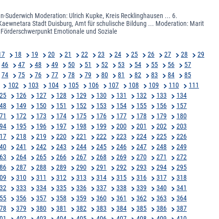
-Suderwich Moderation: Ulrich Kupke, Kreis Recklinghausen ... 6.
Kaewnetara Stadt Duisburg, Amt für schulische Bildung ... Moderation: Marit
it Förderschwerpunkt Emotionale und Soziale
17
18
19
20
21
22
23
24
25
26
27
28
29
46
47
48
49
50
51
52
53
54
55
56
57
74
75
76
77
78
79
80
81
82
83
84
85
102
103
104
105
106
107
108
109
110
111
25
126
127
128
129
130
131
132
133
134
48
149
150
151
152
153
154
155
156
157
71
172
173
174
175
176
177
178
179
180
94
195
196
197
198
199
200
201
202
203
17
218
219
220
221
222
223
224
225
226
40
241
242
243
244
245
246
247
248
249
63
264
265
266
267
268
269
270
271
272
86
287
288
289
290
291
292
293
294
295
09
310
311
312
313
314
315
316
317
318
32
333
334
335
336
337
338
339
340
341
55
356
357
358
359
360
361
362
363
364
78
379
380
381
382
383
384
385
386
387
01
402
403
404
405
406
407
408
409
410