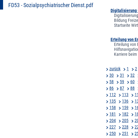
FD53 - Sozialpsychiatrischer Dienst.pdf
Digitalisierung
Digitalisieru
Bildung Freiz
Startseite Wi
Erteilung von E
Erteilung von 
Hilfsnavigati
Karriere beim
zurück
1
2
30
31
32
58
59
60
86
87
88
112
113
1
135
136
1
158
159
1
181
182
1
204
205
2
227
228
2
250
251
2