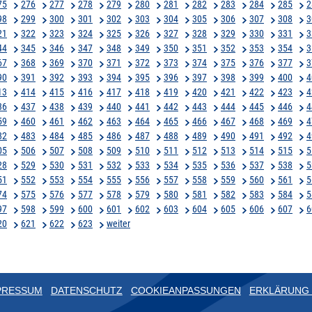
75
276
277
278
279
280
281
282
283
284
285
2
98
299
300
301
302
303
304
305
306
307
308
3
21
322
323
324
325
326
327
328
329
330
331
3
44
345
346
347
348
349
350
351
352
353
354
3
67
368
369
370
371
372
373
374
375
376
377
3
90
391
392
393
394
395
396
397
398
399
400
4
13
414
415
416
417
418
419
420
421
422
423
4
36
437
438
439
440
441
442
443
444
445
446
4
59
460
461
462
463
464
465
466
467
468
469
4
82
483
484
485
486
487
488
489
490
491
492
4
05
506
507
508
509
510
511
512
513
514
515
5
28
529
530
531
532
533
534
535
536
537
538
5
51
552
553
554
555
556
557
558
559
560
561
5
74
575
576
577
578
579
580
581
582
583
584
5
97
598
599
600
601
602
603
604
605
606
607
6
20
621
622
623
weiter
PRESSUM
DATENSCHUTZ
COOKIEANPASSUNGEN
ERKLÄRUNG 