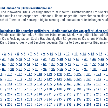
 und Innovation | Kreis Recklinghausen
ng und Innovation | Kreis Recklinghausen zum Inhalt zur Hilfsnavigation Kreis Rec
eit Aktuelles Ansprechpartner Breitband Hilfestellungen für Unternehmen zu aktu
rtschaft Themen und Konzepte Digitalisierung und Innovation Hilfestellungen zu 
rlaubnissen für Sammler, Beförderer, Händler und Makler von gefährlichen Abf
Erlaubnissen für Sammler, Beförderer, Händler und Makler von gefährlichen Abfäll
on Kreis Recklinghausen Suche Hauptnavigation Bürgerservice Kreishaus Wirtschaf
 Kreis Bürger-, Ideen- und Beschwerdecenter Startseite Buergerservice Bürgerserv
3
4
5
6
7
8
9
10
11
12
13
14
15
16
33
34
35
36
37
38
39
40
41
42
43
44
45
61
62
63
64
65
66
67
68
69
70
71
72
73
89
90
91
92
93
94
95
96
97
98
99
100
101
14
115
116
117
118
119
120
121
122
123
124
1
37
138
139
140
141
142
143
144
145
146
147
1
60
161
162
163
164
165
166
167
168
169
170
1
83
184
185
186
187
188
189
190
191
192
193
1
06
207
208
209
210
211
212
213
214
215
216
2
29
230
231
232
233
234
235
236
237
238
239
2
52
253
254
255
256
257
258
259
260
261
262
2