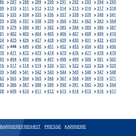
86
287
288
289
290
291
292
293
294
295
09
310
311
312
313
314
315
316
317
318
32
333
334
335
336
337
338
339
340
341
55
356
357
358
359
360
361
362
363
364
78
379
380
381
382
383
384
385
386
387
01
402
403
404
405
406
407
408
409
410
24
425
426
427
428
429
430
431
432
433
47
448
449
450
451
452
453
454
455
456
70
471
472
473
474
475
476
477
478
479
93
494
495
496
497
498
499
500
501
502
16
517
518
519
520
521
522
523
524
525
39
540
541
542
543
544
545
546
547
548
62
563
564
565
566
567
568
569
570
571
85
586
587
588
589
590
591
592
593
594
08
609
610
611
612
613
614
615
616
617
BARRIEREFREIHEIT
PRESSE
KARRIERE