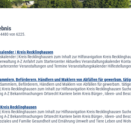
ebnis
 4480 von 6225.
kalender | Kreis Recklinghausen
skalender | Kreis Recklinghausen zum Inhalt zur Hilfsnavigation Kreis Recklingha
sverwaltung A-Z Anfahrt zum Startercenter Aktuelles Veranstaltungskalender Kontak
tartercenter Veranstaltungen und Termine Veranstaltungskalender Hilfestellung
ammlern, Beförderern, Händlern und Maklern von Abfällen für gewerbsm. tätig
Sammlern, Beförderern, Händlern und Maklern von Abfällen für gewerbsm. tätige 
 | Kreis Recklinghausen zum Inhalt zur Hilfsnavigation Kreis Recklinghausen Suche
ng A-Z Bekanntmachungen Ortsrecht Karriere beim Kreis Bürger-, Ideen- und Besc
| Kreis Recklinghausen
 | Kreis Recklinghausen zum Inhalt zur Hilfsnavigation Kreis Recklinghausen Suche
ng A-Z Bekanntmachungen Ortsrecht Karriere beim Kreis Bürger-, Ideen- und Besch
oziales und Familie Gesundheit und Ernährung Umwelt und Tiere Leben und Woh