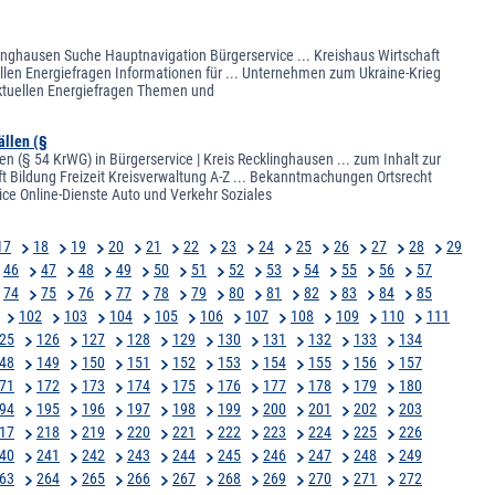
klinghausen Suche Hauptnavigation Bürgerservice ... Kreishaus Wirtschaft
ellen Energiefragen Informationen für ... Unternehmen zum Ukraine-Krieg
aktuellen Energiefragen Themen und
ällen (§
en (§ 54 KrWG) in Bürgerservice | Kreis Recklinghausen ... zum Inhalt zur
t Bildung Freizeit Kreisverwaltung A-Z ... Bekanntmachungen Ortsrecht
ice Online-Dienste Auto und Verkehr Soziales
17
18
19
20
21
22
23
24
25
26
27
28
29
46
47
48
49
50
51
52
53
54
55
56
57
74
75
76
77
78
79
80
81
82
83
84
85
102
103
104
105
106
107
108
109
110
111
25
126
127
128
129
130
131
132
133
134
48
149
150
151
152
153
154
155
156
157
71
172
173
174
175
176
177
178
179
180
94
195
196
197
198
199
200
201
202
203
17
218
219
220
221
222
223
224
225
226
40
241
242
243
244
245
246
247
248
249
63
264
265
266
267
268
269
270
271
272