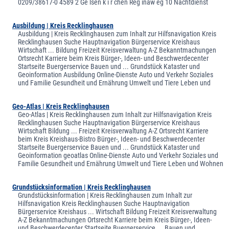
0209/38617-0 4589 2 Ge lsen k i r chen Reg inaw eg 10 Nachtdienst
Ausbildung | Kreis Recklinghausen
Ausbildung | Kreis Recklinghausen zum Inhalt zur Hilfsnavigation Kreis
Recklinghausen Suche Hauptnavigation Bürgerservice Kreishaus
Wirtschaft ... Bildung Freizeit Kreisverwaltung A-Z Bekanntmachungen
Ortsrecht Karriere beim Kreis Bürger-, Ideen- und Beschwerdecenter
Startseite Buergerservice Bauen und ... Grundstück Kataster und
Geoinformation Ausbildung Online-Dienste Auto und Verkehr Soziales
und Familie Gesundheit und Ernährung Umwelt und Tiere Leben und
Geo-Atlas | Kreis Recklinghausen
Geo-Atlas | Kreis Recklinghausen zum Inhalt zur Hilfsnavigation Kreis
Recklinghausen Suche Hauptnavigation Bürgerservice Kreishaus
Wirtschaft Bildung ... Freizeit Kreisverwaltung A-Z Ortsrecht Karriere
beim Kreis Kreishaus-Bistro Bürger-, Ideen- und Beschwerdecenter
Startseite Buergerservice Bauen und ... Grundstück Kataster und
Geoinformation geoatlas Online-Dienste Auto und Verkehr Soziales und
Familie Gesundheit und Ernährung Umwelt und Tiere Leben und Wohnen
Grundstücksinformation | Kreis Recklinghausen
Grundstücksinformation | Kreis Recklinghausen zum Inhalt zur
Hilfsnavigation Kreis Recklinghausen Suche Hauptnavigation
Bürgerservice Kreishaus ... Wirtschaft Bildung Freizeit Kreisverwaltung
A-Z Bekanntmachungen Ortsrecht Karriere beim Kreis Bürger-, Ideen-
und Beschwerdecenter Startseite Buergerservice ... Bauen und