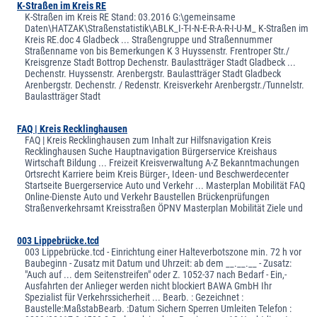
K-Straßen im Kreis RE
K-Straßen im Kreis RE Stand: 03.2016 G:\gemeinsame
Daten\HATZAK\Straßenstatistik\ABLK_I-T-I-N-E-R-A-R-I-U-M_ K-Straßen im
Kreis RE.doc 4 Gladbeck ... Straßengruppe und Straßennummer
Straßenname von bis Bemerkungen K 3 Huyssenstr. Frentroper Str./
Kreisgrenze Stadt Bottrop Dechenstr. Baulastträger Stadt Gladbeck ...
Dechenstr. Huyssenstr. Arenbergstr. Baulastträger Stadt Gladbeck
Arenbergstr. Dechenstr. / Redenstr. Kreisverkehr Arenbergstr./Tunnelstr.
Baulastträger Stadt
FAQ | Kreis Recklinghausen
FAQ | Kreis Recklinghausen zum Inhalt zur Hilfsnavigation Kreis
Recklinghausen Suche Hauptnavigation Bürgerservice Kreishaus
Wirtschaft Bildung ... Freizeit Kreisverwaltung A-Z Bekanntmachungen
Ortsrecht Karriere beim Kreis Bürger-, Ideen- und Beschwerdecenter
Startseite Buergerservice Auto und Verkehr ... Masterplan Mobilität FAQ
Online-Dienste Auto und Verkehr Baustellen Brückenprüfungen
Straßenverkehrsamt Kreisstraßen ÖPNV Masterplan Mobilität Ziele und
003 Lippebrücke.tcd
003 Lippebrücke.tcd - Einrichtung einer Halteverbotszone min. 72 h vor
Baubeginn - Zusatz mit Datum und Uhrzeit: ab dem __.__.__ - Zusatz:
"Auch auf ... dem Seitenstreifen" oder Z. 1052-37 nach Bedarf - Ein,-
Ausfahrten der Anlieger werden nicht blockiert BAWA GmbH Ihr
Spezialist für Verkehrssicherheit ... Bearb. : Gezeichnet :
Baustelle:MaßstabBearb. :Datum Sichern Sperren Umleiten Telefon :