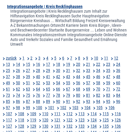
Integrationsangebote | Kreis Recklinghausen
Integrationsangebote | Kreis Recklinghausen zum Inhalt zur
Hilfsnavigation Kreis Recklinghausen Suche Hauptnavigation
Bürgerservice Kreishaus ... Wirtschaft Bildung Freizeit Kreisverwaltung
A-Z Bekanntmachungen Ortsrecht Karriere beim Kreis Bürger-, Ideen-
und Beschwerdecenter Startseite Buergerservice ... Leben und Wohnen
Kommunales Integrationszentrum Integrationsangebote Online-Dienste
Auto und Verkehr Soziales und Familie Gesundheit und Ernährung
Umwelt
zurück
1
2
3
4
5
6
7
8
9
10
11
12
13
14
15
16
17
18
19
20
21
22
23
24
25
26
27
28
29
30
31
32
33
34
35
36
37
38
39
40
41
42
43
44
45
46
47
48
49
50
51
52
53
54
55
56
57
58
59
60
61
62
63
64
65
66
67
68
69
70
71
72
73
74
75
76
77
78
79
80
81
82
83
84
85
86
87
88
89
90
91
92
93
94
95
96
97
98
99
100
101
102
103
104
105
106
107
108
109
110
111
112
113
114
115
116
117
118
119
120
121
122
123
124
125
126
127
128
129
130
131
132
133
134
135
136