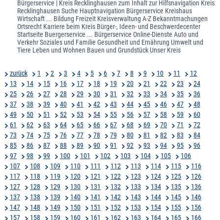
Bürgerservice | Kreis Recklinghausen zum Inhalt zur Hilfsnavigation Kreis
Recklinghausen Suche Hauptnavigation Bürgerservice Kreishaus
Wirtschaft ... Bildung Freizeit Kreisverwaltung A-Z Bekanntmachungen
Ortsrecht Karriere beim Kreis Bürger-, Ideen- und Beschwerdecenter
Startseite Buergerservice ... Bürgerservice Online-Dienste Auto und
Verkehr Soziales und Familie Gesundheit und Ernährung Umwelt und
Tiere Leben und Wohnen Bauen und Grundstück Unser Kreis
zurück
1
2
3
4
5
6
7
8
9
10
11
12
13
14
15
16
17
18
19
20
21
22
23
24
25
26
27
28
29
30
31
32
33
34
35
36
37
38
39
40
41
42
43
44
45
46
47
48
49
50
51
52
53
54
55
56
57
58
59
60
61
62
63
64
65
66
67
68
69
70
71
72
73
74
75
76
77
78
79
80
81
82
83
84
85
86
87
88
89
90
91
92
93
94
95
96
97
98
99
100
101
102
103
104
105
106
107
108
109
110
111
112
113
114
115
116
117
118
119
120
121
122
123
124
125
126
127
128
129
130
131
132
133
134
135
136
137
138
139
140
141
142
143
144
145
146
147
148
149
150
151
152
153
154
155
156
157
158
159
160
161
162
163
164
165
166