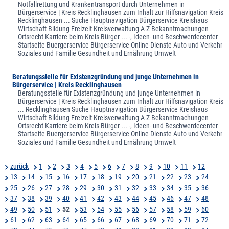
Notfallrettung und Krankentransport durch Unternehmen in
Bürgerservice | Kreis Recklinghausen zum Inhalt zur Hilfsnavigation Kreis
Recklinghausen ... Suche Hauptnavigation Bürgerservice Kreishaus
Wirtschaft Bildung Freizeit Kreisverwaltung A-Z Bekanntmachungen
Ortsrecht Karriere beim Kreis Bürger ... -, Ideen- und Beschwerdecenter
Startseite Buergerservice Bürgerservice Online-Dienste Auto und Verkehr
Soziales und Familie Gesundheit und Ernährung Umwelt
Beratungsstelle für Existenzgründung und junge Unternehmen in
Bürgerservice | Kreis Recklinghausen
Beratungsstelle für Existenzgründung und junge Unternehmen in
Bürgerservice | Kreis Recklinghausen zum Inhalt zur Hilfsnavigation Kreis
... Recklinghausen Suche Hauptnavigation Bürgerservice Kreishaus
Wirtschaft Bildung Freizeit Kreisverwaltung A-Z Bekanntmachungen
Ortsrecht Karriere beim Kreis Bürger ... -, Ideen- und Beschwerdecenter
Startseite Buergerservice Bürgerservice Online-Dienste Auto und Verkehr
Soziales und Familie Gesundheit und Ernährung Umwelt
zurück
1
2
3
4
5
6
7
8
9
10
11
12
13
14
15
16
17
18
19
20
21
22
23
24
25
26
27
28
29
30
31
32
33
34
35
36
37
38
39
40
41
42
43
44
45
46
47
48
49
50
51
52
53
54
55
56
57
58
59
60
61
62
63
64
65
66
67
68
69
70
71
72